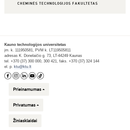
CHEMINĖS TECHNOLOGIJOS FAKULTETAS
Kauno technologijos universitetas
įm. k. 111950581, PVM k. LT119505811
adresas K. Donelaičio g. 73, LT-44249 Kaunas
tel. +370 (37) 300 000, 300 421, faks. +370 (37) 324 144
el. p.
ktu@ktu.lt
Prieinamumas
Privatumas
Žiniasklaidai