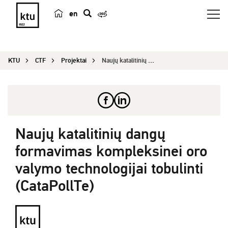
en
p
a
i
KTU
CTF
Projektai
Naujų katalitinių dangų formavimas kompleksinei ...
e
š
k
a
Naujų katalitinių dangų
formavimas kompleksinei oro
valymo technologijai tobulinti
(CataPollTe)