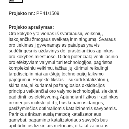
Projekto nr.:
PP41/1509
Projekto aprašymas:
Oro kokybė yra vienas iš svarbiausių veiksnių,
įtakojančių žmogaus sveikatą ir mirtingumą. Švaraus
oro tiekimas į gyvenamąsias patalpas yra vis
sudėtingesnis uždavinys dėl prastėjančios aplinkos
oro kokybės miestuose. Didelį potencialą ventiliacinio
oro efektyviam valymui turi technologijos, pagrįstos
kompleksiniu veikimu, tačiau jų kūrimui reikalingi
tarpdisciplininiai aukštųjų technologijų taikymo
pajėgumui. Projekto tikslas – sukurti katalizatorių,
skirtą naujai kuriamai pažangiosios oksidacijos
principu veikiančiai oro valymo technologijai, siekiant
padidinti jos efektyvumą. Apjungiant fizikos ir aplinkos
inžinerijos mokslo įdirbį, bus kuriamos dangos,
pasižyminčios optimaliomis katalizinėmis savybėmis.
Parinkus tinkamiausią metodą katalizatoriaus
gamybai, pagaminto katalizatoriaus savybės bus
apibūdintos fizikiniais metodais, o katalizatoriaus