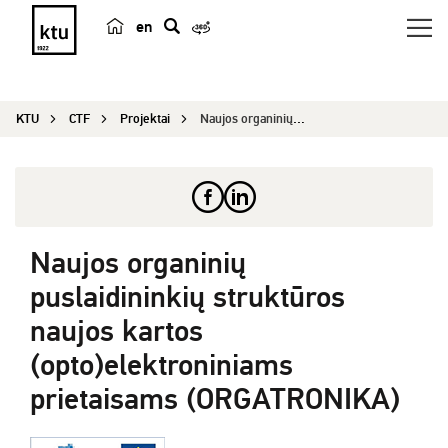
en
p
a
i
KTU
CTF
Projektai
Naujos organinių puslaidininkių struktūros naujo...
e
š
k
a
Naujos organinių
puslaidininkių struktūros
naujos kartos
(opto)elektroniniams
prietaisams (ORGATRONIKA)