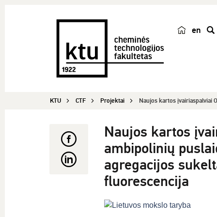
en
p
a
i
e
š
KTU
CTF
Projektai
Naujos kartos įvairiaspalviai O
k
a
Naujos kartos įvai
ambipolinių puslai
agregacijos sukelt
fluorescencija