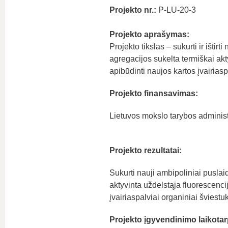
Projekto nr.:
P-LU-20-3
Projekto aprašymas:
Projekto tikslas – sukurti ir išti
agregacijos sukelta termiškai akty
apibūdinti naujos kartos įvairias
Projekto finansavimas:
Lietuvos mokslo tarybos adminis
Projekto rezultatai:
Sukurti nauji ambipoliniai puslai
aktyvinta uždelstąja fluorescencij
įvairiaspalviai organiniai šviestuk
Projekto įgyvendinimo laikotar