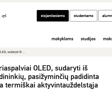
stojantiesiems
studentams
alumn
mokykloms
studijos
moks
LED, sudaryti iš ...
riaspalviai OLED, sudaryti iš
dininkių, pasižyminčių padidinta
a termiškai aktyvintauždelstąja