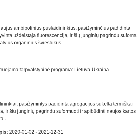
rti naujus ambipolinius puslaidininkius, pasižyminčius padidinta
vinta uždelstąja fluorescencija, ir šių junginių pagrindu suformuo
palvius organinius šviestukus.
truojama tarpvalstybinė programa: Lietuva-Ukraina
dininkiai, pasižymintys padidinta agregacijos sukelta termiškai
a, ir šių junginių pagrindu suformuoti ir apibūdinti naujos kartos
ai.
pis:
2020-01-02 - 2021-12-31