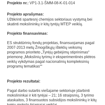
Projekto nr.:
VP1-3.1-ŠMM-08-K-01-014
Projekto aprašymas:
Užtikrinti spartesnį chemijos sektoriaus vystymą bei
skatinti mokslininkų ir kitų tyrėjų MTEP veiklą.
Projekto finansavimas:
ES struktūrinių fondų projektas, finansuojamas pagal
2007-2013 metų Žmogiškųjų išteklių veiksmų
programos prioriteto „Tyrėjų gebėjimų stiprinimas“
priemonę „Mokslinių tyrimų ir eksperimentinės plėtros
veiklų vykdymas pagal nacionalinių kompleksinių
programų tematikas““
Projekto rezultatai:
Pagal darbo sutartis viešajame sektoriuje įdarbinti
mokslininkai ir kiti tyrėjai – 21; 16 straipsnių, 3 tyrimo
ataskaitos, 3 finansuotos subsidijos mokslininkų ir kitų
tyrėjų mokslo tiriamajai veiklai.