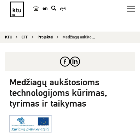
en
p
a
i
KTU
CTF
Projektai
Medžiagų aukštosioms technologijoms kūrimas, tyr...
e
š
k
a
Medžiagų aukštosioms
technologijoms kūrimas,
tyrimas ir taikymas