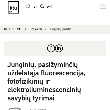
en
p
a
i
KTU
CTF
Projektai
Junginių, pasižyminčių uždelstąja fluorescencija...
e
š
k
a
Junginių, pasižyminčių
uždelstąja fluorescencija,
fotofizikinių ir
elektroliuminescencinių
savybių tyrimai