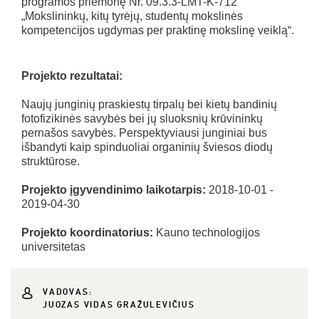
programos priemonę Nr. 09.3.3-LMT-K-712
„Mokslininkų, kitų tyrėjų, studentų mokslinės
kompetencijos ugdymas per praktinę mokslinę veiklą“.
Projekto rezultatai:
Naujų junginių praskiestų tirpalų bei kietų bandinių
fotofizikinės savybės bei jų sluoksnių krūvininkų
pernašos savybės. Perspektyviausi junginiai bus
išbandyti kaip spinduoliai organinių šviesos diodų
struktūrose.
Projekto įgyvendinimo laikotarpis:
2018-10-01 -
2019-04-30
Projekto koordinatorius:
Kauno technologijos
universitetas
VADOVAS:
JUOZAS VIDAS GRAŽULEVIČIUS