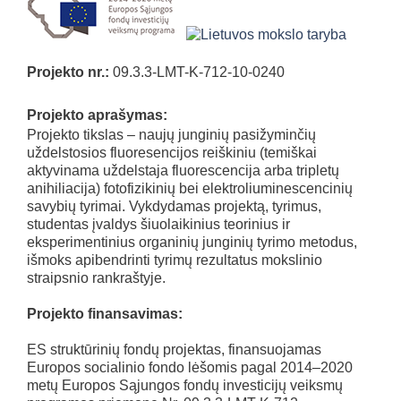
Projekto nr.:
09.3.3-LMT-K-712-10-0240
Projekto aprašymas:
Projekto tikslas – naujų junginių pasižyminčių
uždelstosios fluoresencijos reiškiniu (temiškai
aktyvinama uždelstaja fluorescencija arba tripletų
anihiliacija) fotofizikinių bei elektroliuminescencinių
savybių tyrimai. Vykdydamas projektą, tyrimus,
studentas įvaldys šiuolaikinius teorinius ir
eksperimentinius organinių junginių tyrimo metodus,
išmoks apibendrinti tyrimų rezultatus mokslinio
straipsnio rankraštyje.
Projekto finansavimas:
ES struktūrinių fondų projektas, finansuojamas
Europos socialinio fondo lėšomis pagal 2014–2020
metų Europos Sąjungos fondų investicijų veiksmų