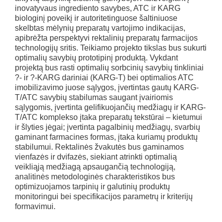
inovatyvaus ingrediento savybes, ATC ir KARG
biologinį poveikį ir autoritetinguose šaltiniuose
skelbtas mėlynių preparatų vartojimo indikacijas,
apibrėžta perspektyvi rektalinių preparatų farmacijos
technologijų sritis. Teikiamo projekto tikslas bus sukurti
optimalių savybių prototipinį produktą. Vykdant
projektą bus rasti optimalių sorbcinių savybių tinkliniai
?- ir ?-KARG dariniai (KARG-T) bei optimalios ATC
imobilizavimo juose sąlygos, įvertintas gautų KARG-
T/ATC savybių stabilumas saugant įvairiomis
sąlygomis, įvertinta gelifikuojančių medžiagų ir KARG-
T/ATC komplekso įtaka preparatų tekstūrai – kietumui
ir šlyties jėgai; įvertinta pagalbinių medžiagų, svarbių
gaminant farmacines formas, įtaka kuriamų produktų
stabilumui. Rektalinės žvakutės bus gaminamos
vienfazės ir dvifazės, siekiant atrinkti optimalią
veikliąją medžiagą apsaugančią technologiją,
analitinės metodologinės charakteristikos bus
optimizuojamos tarpinių ir galutinių produktų
monitoringui bei specifikacijos parametrų ir kriterijų
formavimui.