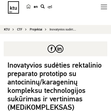
en
p
a
i
KTU
CTF
Projektai
Inovatyvios sudėties rektalinio preparato protot...
e
š
k
a
Inovatyvios sudėties rektalinio
preparato prototipo su
antocininų/karageninų
kompleksu technologijos
sukūrimas ir vertinimas
(MEDiKOMPLEKSAS)