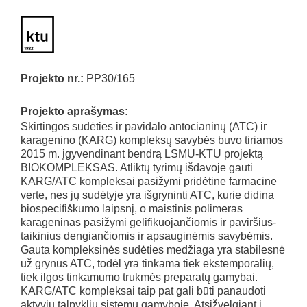
Projekto nr.:
PP30/165
Projekto aprašymas:
Skirtingos sudėties ir pavidalo antocianinų (ATC) ir
karagenino (KARG) kompleksų savybės buvo tiriamos
2015 m. įgyvendinant bendrą LSMU-KTU projektą
BIOKOMPLEKSAS. Atliktų tyrimų išdavoje gauti
KARG/ATC kompleksai pasižymi pridėtine farmacine
verte, nes jų sudėtyje yra išgryninti ATC, kurie didina
biospecifiškumo laipsnį, o maistinis polimeras
karageninas pasižymi gelifikuojančiomis ir paviršius-
taikinius dengiančiomis ir apsauginėmis savybėmis.
Gauta kompleksinės sudėties medžiaga yra stabilesnė
už grynus ATC, todėl yra tinkama tiek ekstemporalių,
tiek ilgos tinkamumo trukmės preparatų gamybai.
KARG/ATC kompleksai taip pat gali būti panaudoti
aktyvių talpyklių sistemų gamyboje. Atsižvelgiant į