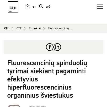
en
p
a
i
KTU
CTF
Projektai
Fluorescencinių spinduolių tyrimai siekiant paga...
e
š
k
a
Fluorescencinių spinduolių
tyrimai siekiant pagaminti
efektyvius
hiperfluorescencinius
organinius šviestukus