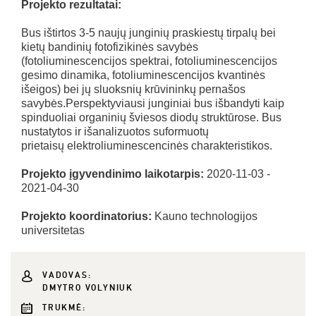
Projekto rezultatai:
Bus ištirtos 3-5 naujų junginių praskiestų tirpalų bei
kietų bandinių fotofizikinės savybės
(fotoliuminescencijos spektrai, fotoliuminescencijos
gesimo dinamika, fotoliuminescencijos kvantinės
išeigos) bei jų sluoksnių krūvininkų pernašos
savybės.Perspektyviausi junginiai bus išbandyti kaip
spinduoliai organinių šviesos diodų struktūrose. Bus
nustatytos ir išanalizuotos suformuotų
prietaisų elektroliuminescencinės charakteristikos.
Projekto įgyvendinimo laikotarpis:
2020-11-03 -
2021-04-30
Projekto koordinatorius:
Kauno technologijos
universitetas
VADOVAS:
DMYTRO VOLYNIUK
TRUKMĖ: