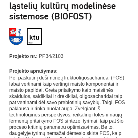
ląstelių kultūrų modelinėse
sistemose (BIOFOST)
Projekto nr.:
PP34/2103
Projekto aprašymas:
Per paskutinį dešimtmetį fruktooligosacharidai (FOS)
labai vertinami kaip vertingi maisto komponentai ir
maisto papildai. Greta pritaikymo kaip maistinės
skaidulos, saldikliai ir drėkikliai, oligosacharidai taip
pat vertinami dėl savo prebiotinių savybių. Taigi, FOS
paklausa ir rinka nuolat auga. Žvelgiant iš
technologinės perspektyvos, reikalingi tolesni naujų
fermentų pritaikymo FOS sintezei tyrimai, taip pat šio
proceso kritinių parametrų optimizavimas. Be to,
daugelyje tyrimų nemažai dėmesio skirta FOS, kaip