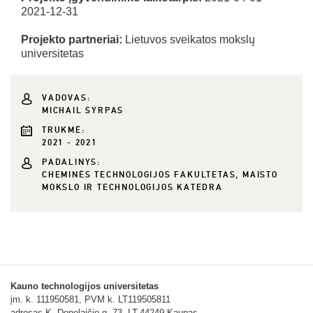
2021-12-31
Projekto partneriai:
Lietuvos sveikatos mokslų
universitetas
VADOVAS:
MICHAIL SYRPAS
TRUKMĖ:
2021 - 2021
PADALINYS:
CHEMINĖS TECHNOLOGIJOS FAKULTETAS, MAISTO
MOKSLO IR TECHNOLOGIJOS KATEDRA
Kauno technologijos universitetas
įm. k. 111950581, PVM k. LT119505811
adresas K. Donelaičio g. 73, LT-44249 Kaunas