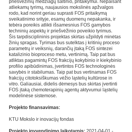
priešvėžinių medžiagų šaltinio, pritaikymui. Nepaisant
atliekamų tyrimų, naujausios mokslinės apžvalgos
rodo, kad norint geriau suprasti FOS pritaikymą
sveikatinimo srityje, esamų duomenų nepakanka, ir
tebėra poreikis atlikti išsamesnius FOS gamybos
techninių aspektų ir priešvėžinio poveikio tyrimus.
Šis tarpdisciplininis projektas skirtas užpildyti minėtas
žinių spragas. Tyrimas bus sutelktas į kritinių proceso
parametrų ir veiksnių, darančių įtaką FOS sintezei
katalizinio bioproceso metu, vertinimą. Taip pat bus
atliktas pagamintų FOS frakcijų kokybinio ir kiekybinio
profilio apibūdinimas, įvertintos FOS technologinės
savybės ir stabilumas. Taip pat bus vertinamas FOS
frakcijų citotoksiškumas vėžio ląstelių kultūrose in
vitro. Galiausiai, didelis dėmesys bus skirtas įvertinti
FOS įtaką chemoterapinių agentų aktyvumui ląstelių
modelinėse sistemose.
Projekto finansavimas:
KTU Mokslo ir inovacijų fondas
Projekto įgyvendinimo laikotarpis:
2021-04-01 -