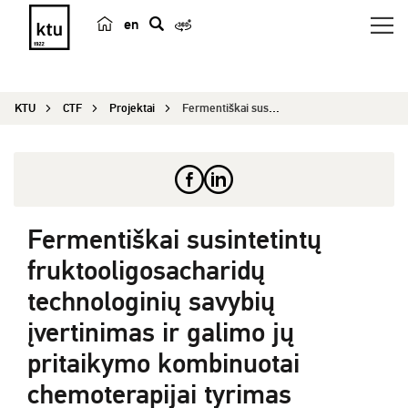
en
p
a
i
KTU
CTF
Projektai
Fermentiškai susintetintų fruktooligosacharidų t...
e
š
k
a
Fermentiškai susintetintų
fruktooligosacharidų
technologinių savybių
įvertinimas ir galimo jų
pritaikymo kombinuotai
chemoterapijai tyrimas