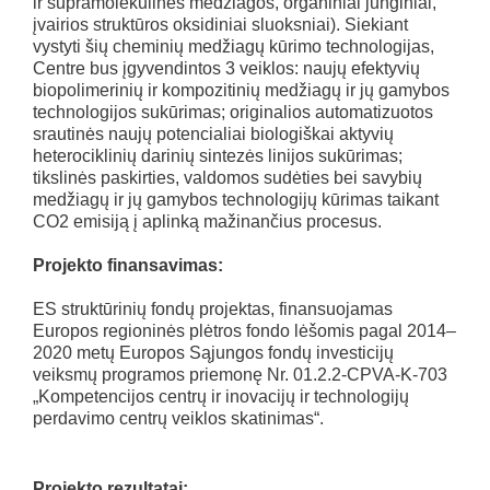
ir supramolekulinės medžiagos, organiniai junginiai,
įvairios struktūros oksidiniai sluoksniai). Siekiant
vystyti šių cheminių medžiagų kūrimo technologijas,
Centre bus įgyvendintos 3 veiklos: naujų efektyvių
biopolimerinių ir kompozitinių medžiagų ir jų gamybos
technologijos sukūrimas; originalios automatizuotos
srautinės naujų potencialiai biologiškai aktyvių
heterociklinių darinių sintezės linijos sukūrimas;
tikslinės paskirties, valdomos sudėties bei savybių
medžiagų ir jų gamybos technologijų kūrimas taikant
CO2 emisiją į aplinką mažinančius procesus.
Projekto finansavimas:
ES struktūrinių fondų projektas, finansuojamas
Europos regioninės plėtros fondo lėšomis pagal 2014–
2020 metų Europos Sąjungos fondų investicijų
veiksmų programos priemonę Nr. 01.2.2-CPVA-K-703
„Kompetencijos centrų ir inovacijų ir technologijų
perdavimo centrų veiklos skatinimas“.
Projekto rezultatai: