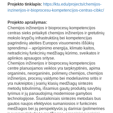
Projekto tinklapis:
https://ktu.edu/projects/chemijos-
inzinerijos-ir-bioprocesu-kompetencijos-centras-cibkc/
Projekto aprašymas:
Chemijos inžinerijos ir bioprocesų kompetencijos
centras sieks pritaikyti chemijos inžinerijos ir gretutinių
mokslo krypčių infrastruktūrą bei kompetencijas
pagrindinių ateities Europos visuomenės iššūkių
sprendimui – aprūpinimo energija, klimato kaitos,
netradicinių funkcinių medžiagų kūrimo, sveikatos ir
aplinkos apsaugos srityse.
Chemijos inžinerijos ir bioprocesų kompetencijos
centre planuojamos veiklos yra tarpkryptinės, apima
organinės, neorganinės, polimerų chemijos, chemijos
inžinerijos, procesų valdymo bei modeliavimo sritis ir
yra nukreiptos į įvairių klasių medžiagų sintezės
metodų tobulinimą, išsamius gautų produktų savybių
tyrimus ir jų panaudojimą moderniose gamybos
technologijose. Šiuolaikiniais sintezės metodais bus
gautos naujos efektyvios sumaniosios ir funkcinės
medžiagos bei jų perspektyvūs jų dariniai (polimerines