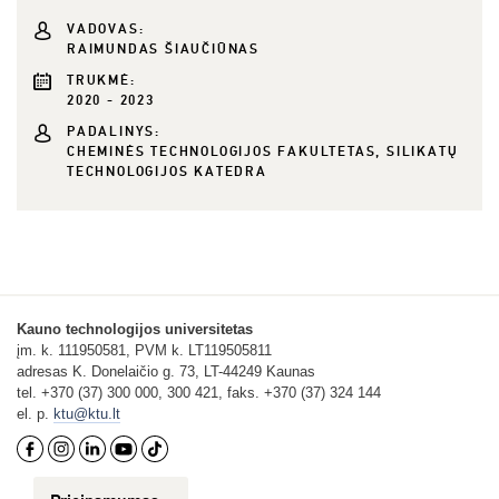
VADOVAS:
RAIMUNDAS ŠIAUČIŪNAS
TRUKMĖ:
2020 - 2023
PADALINYS:
CHEMINĖS TECHNOLOGIJOS FAKULTETAS, SILIKATŲ
TECHNOLOGIJOS KATEDRA
Kauno technologijos universitetas
įm. k. 111950581, PVM k. LT119505811
adresas K. Donelaičio g. 73, LT-44249 Kaunas
tel. +370 (37) 300 000, 300 421, faks. +370 (37) 324 144
el. p.
ktu@ktu.lt