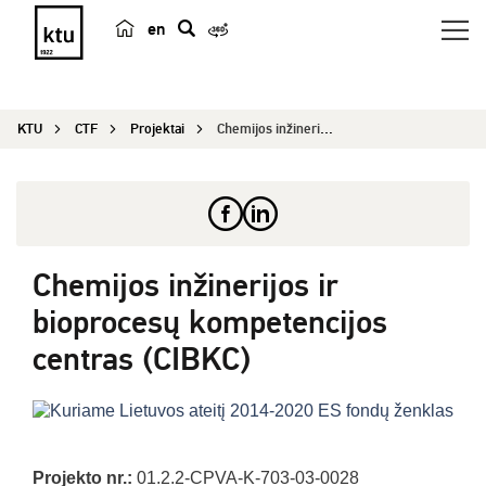
en
p
a
i
KTU
CTF
Projektai
Chemijos inžinerijos ir bioprocesų kompetencijos...
e
š
k
a
Chemijos inžinerijos ir
bioprocesų kompetencijos
centras (CIBKC)
Projekto nr.:
01.2.2-CPVA-K-703-03-0028