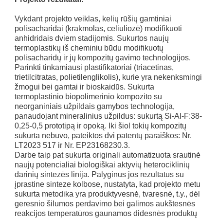
Vykdant projekto veiklas, kelių rūšių gamtiniai
polisacharidai (krakmolas, celiuliozė) modifikuoti
anhidridais dviem stadijomis. Sukurtos naujų
termoplastikų iš cheminiu būdu modifikuotų
polisacharidų ir jų kompozitų gavimo technologijos.
Parinkti tinkamiausi plastifikatoriai (triacetinas,
trietilcitratas, polietilenglikolis), kurie yra nekenksmingi
žmogui bei gamtai ir bioskaidūs. Sukurta
termoplastinio biopolimerinio kompozito su
neorganiniais užpildais gamybos technologija,
panaudojant mineralinius užpildus: sukurtą Si-Al-F:38-
0,25-0,5 prototipą ir opoką. Iki šiol tokių kompozitų
sukurta nebuvo, pateiktos dvi patentų paraiškos: Nr.
LT2023 517 ir Nr. EP23168230.3.
Darbe taip pat sukurta originali automatizuota srautinė
naujų potencialiai biologiškai aktyvių heterociklinių
darinių sintezės linija. Palyginus jos rezultatus su
įprastine sinteze kolbose, nustatyta, kad projekto metu
sukurta metodika yra produktyvesnė, tvaresnė, t.y., dėl
geresnio šilumos perdavimo bei galimos aukštesnės
reakcijos temperatūros gaunamos didesnės produktų