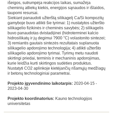
išeigos, sutrumpėja reakcijos laikas, sumažėja
cheminių atliekų kiekis, energijos sąnaudos ir išlaidos,
taupomi resursai.
Siekiant panaudoti užterštą silikagelį Ca/Si kompozitų
gamyboje buvo atlikti šie tyrimai: 1) nustatytos užteršto
silikagelio fizikinės ir cheminės savybės; 2) silikagelis
buvo panaudotas dvistadijinei (hidroterminei kalcio
hidrosilikatų ir jų degimui ?900 °C) volastonito sintezei;
3) remiantis gautais sintezės rezultatais suplanuota
silikagelio apdorojimo technologija; 4) atlikti užteršto
silikagelio apdorojimo tyrimai. Tyrimų metu naudoti
skirtingi priedai, terminis ir mechaninis apdorojimas,
kurie leidžia kurti skirtingos sudėties produktus.
Nustatyti CO2 aplinkoje kietėjančių rišamųjų medžiagų
ir betonų technologiniai parametrai.
Projekto įgyvendinimo laikotarpis:
2020-04-15 -
2023-04-30
Projekto koordinatorius:
Kauno technologijos
universitetas