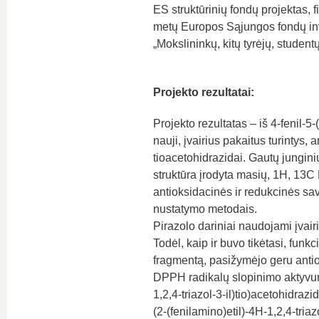
ES struktūrinių fondų projektas
metų Europos Sąjungos fondų in
„Mokslininkų, kitų tyrėjų, stude
Projekto rezultatai:
Projekto rezultatas – iš 4-fenil-5-
nauji, įvairius pakaitus turintys,
tioacetohidrazidai. Gautų jungin
struktūra įrodyta masių, 1H, 13C
antioksidacinės ir redukcinės sa
nustatymo metodais.
Pirazolo dariniai naudojami įvai
Todėl, kaip ir buvo tikėtasi, funkc
fragmentą, pasižymėjo geru antiok
DPPH radikalų slopinimo aktyvumą 
1,2,4-triazol-3-il)tio)acetohidra
(2-(fenilamino)etil)-4H-1,2,4-triazo