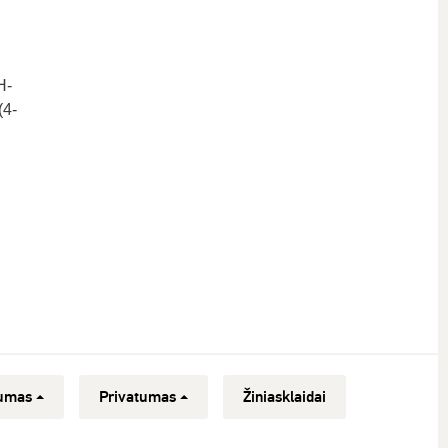
H-
(4-
umas
Privatumas
Žiniasklaidai