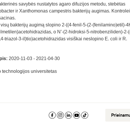
akterinės savybės nustatytos agaro difuzijos metodu, stebėtas
obacter ir Xanthomonas campestris bakterijų augimas. Kontrolei
sacinas.
 visų bakterijų augimą slopino 2-((4-fenil-5-(2-(fenilamino)etil)-4
-4-ilmetilen)acetohidrazidas, o N’-(2-hidroksi-5-nitrobenziliden)-2-(
,4-triazol-3-il)tio)acetohidrazidas visiškai neslopino E. coli ir R.
pis:
2020-11-03 - 2021-04-30
technologijos universitetas
Prieinam