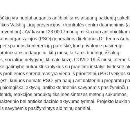
ššūkių yra nuolat augantis antibiotikams atsparių bakterijų sukelt
rikos Valstijų Ligų prevencijos ir kontrolės centro duomenimis (a
Prevention) JAV kasmet 23 000 žmonių miršta nuo antiobiotikam
ikatos organizacijos (PSO) generalinis direktorius Dr Tedros Ad
per spaudos konferenciją pareiškė, kad privalome pasirengti
rotrūkiams ir daugeliui kitų mūsų laikams būdingų iššūkių –
ms, socialinę nelygybę, klimato krizę. COVID-19 iš mūsų atėmė l
kė galimybę nutraukti santykius su praeitimi ir statyti tvirtesnę ate
 problemos sprendimas yra viena iš prioritetinių PSO veiklos sr
ręsti, kuriuos numato PSO, yra naujų antibakterinių preparatų p
ujų biologiškai aktyvių, antibakterinėmis savybėmis pasižyminčių 
aldehidų reakcijos produktų tikslinės sintezės metodų sukūrimas,
bakterinio bei antioksidacinio aktyvumo tyrimai. Projekto laukia
mis savybėmis pasižymintys aldiminų dariniai.