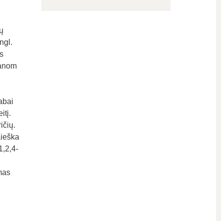
ų
ngl.
s
hanom
abai
itį.
ičių.
aieška
1,2,4-
mas