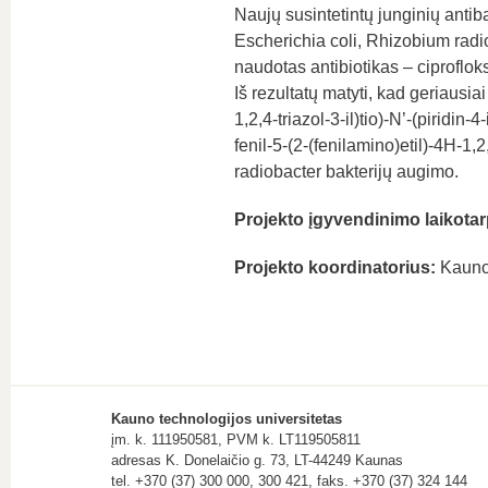
Naujų susintetintų junginių antib
Escherichia coli, Rhizobium radi
naudotas antibiotikas – ciproflok
Iš rezultatų matyti, kad geriausiai
1,2,4-triazol-3-il)tio)-N’-(piridin
fenil-5-(2-(fenilamino)etil)-4H-1,2
radiobacter bakterijų augimo.
Projekto įgyvendinimo laikotar
Projekto koordinatorius:
Kauno 
Kauno technologijos universitetas
įm. k. 111950581, PVM k. LT119505811
adresas K. Donelaičio g. 73, LT-44249 Kaunas
tel. +370 (37) 300 000, 300 421, faks. +370 (37) 324 144