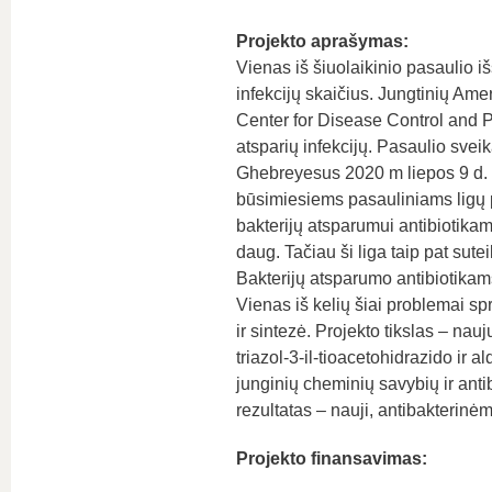
Projekto aprašymas:
Vienas iš šiuolaikinio pasaulio i
infekcijų skaičius. Jungtinių Ame
Center for Disease Control and 
atsparių infekcijų. Pasaulio sve
Ghebreyesus 2020 m liepos 9 d. 
būsimiesiems pasauliniams ligų p
bakterijų atsparumui antibiotika
daug. Tačiau ši liga taip pat sutei
Bakterijų atsparumo antibiotikams
Vienas iš kelių šiai problemai sp
ir sintezė. Projekto tikslas – na
triazol-3-il-tioacetohidrazido ir 
junginių cheminių savybių ir anti
rezultatas – nauji, antibakterinė
Projekto finansavimas: