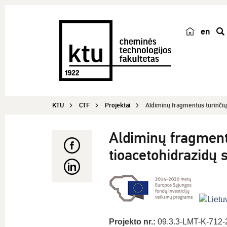
en
p
a
i
e
š
KTU
CTF
Projektai
Aldiminų fragmentus turinčių 1
k
a
Aldiminų fragmentu
tioacetohidrazidų 
Projekto nr.:
09.3.3-LMT-K-712-