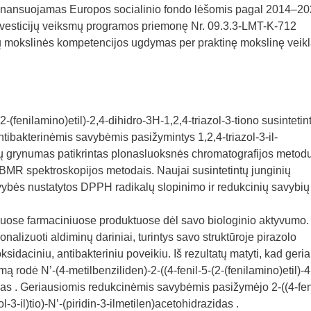
, finansuojamas Europos socialinio fondo lėšomis pagal 2014–2
vesticijų veiksmų programos priemonę Nr. 09.3.3-LMT-K-712
ntų mokslinės kompetencijos ugdymas per praktinę mokslinę veikl
(2-(fenilamino)etil)-2,4-dihidro-3H-1,2,4-triazol-3-tiono susintetint
 antibakterinėmis savybėmis pasižymintys 1,2,4-triazol-3-il-
ių grynumas patikrintas plonasluoksnės chromatografijos metodu
 BMR spektroskopijos metodais. Naujai susintetintų junginių
vybės nustatytos DPPH radikalų slopinimo ir redukcinių savybių
riuose farmaciniuose produktuose dėl savo biologinio aktyvumo.
ionalizuoti aldiminų dariniai, turintys savo struktūroje pirazolo
sidaciniu, antibakteriniu poveikiu. Iš rezultatų matyti, kad geri
rodė N’-(4-metilbenziliden)-2-((4-fenil-5-(2-(fenilamino)etil)-
zidas . Geriausiomis redukcinėmis savybėmis pasižymėjo 2-((4-fen
l-3-il)tio)-N’-(piridin-3-ilmetilen)acetohidrazidas .