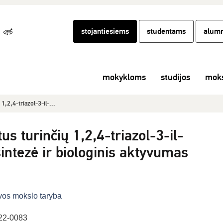
stojantiesiems
studentams
alumn
mokykloms
studijos
moks
,2,4-triazol-3-il-...
s turinčių 1,2,4-triazol-3-il-
sintezė ir biologinis aktyvumas
22-0083