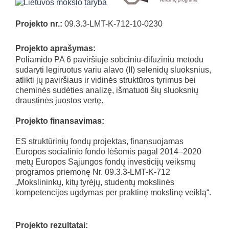
Projekto nr.:
09.3.3-LMT-K-712-10-0230
Projekto aprašymas:
Poliamido PA 6 paviršiuje sobciniu-difuziniu metodu
sudaryti legiruotus variu alavo (II) selenidų sluoksnius,
atlikti jų paviršiaus ir vidinės struktūros tyrimus bei
cheminės sudėties analizę, išmatuoti šių sluoksnių
draustinės juostos vertę.
Projekto finansavimas:
ES struktūrinių fondų projektas, finansuojamas
Europos socialinio fondo lėšomis pagal 2014–2020
metų Europos Sąjungos fondų investicijų veiksmų
programos priemonę Nr. 09.3.3-LMT-K-712
„Mokslininkų, kitų tyrėjų, studentų mokslinės
kompetencijos ugdymas per praktinę mokslinę veiklą“.
Projekto rezultatai: