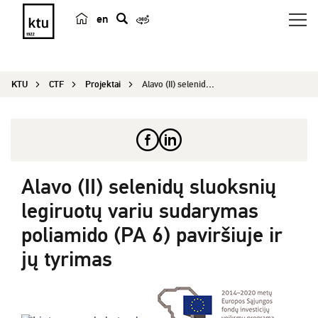
en
p
a
i
KTU
CTF
Projektai
Alavo (II) selenidų sluoksnių legiruotų variu su...
e
š
k
a
Alavo (II) selenidų sluoksnių
legiruotų variu sudarymas
poliamido (PA 6) paviršiuje ir
jų tyrimas