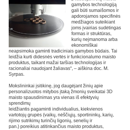
gamybos technologiją
gali būti sumaišomos ir
apdorojamos specifinės
medžiagos suteikiant
joms įvairias sudėtingas
formas ir struktūras,
kurių neįmanoma arba
ekonomiškai
neapsimoka gaminti tradiciniais gamybos būdais. Tai
leidžia kurti didesnės vertės ir funkcionalumo maisto
produktus, taikant mažai taršias technologijas ir
racionaliai naudojant žaliavas“, – aiškina doc. M.
Syrpas.
Mokslininkai įsitikinę, jog daugėjant žinių apie
personalizuotos mitybos įtaką žmonių sveikatai 3D
maisto spausdinimas yra vienas iš efektyvių
sprendimų
leidžiantis pagaminti individualius, kiekvienos
vartotojų grupės (vaikų, nėščiųjų, sportininkų, karių,
rijimo sutrikimų turinčių ligonių, senelių ir
pan.) poreikius atitinkančius maisto produktus,