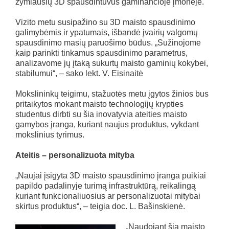
žymiausių 3D spausdintuvus gaminančioje įmonėje.
Vizito metu susipažino su 3D maisto spausdinimo
galimybėmis ir ypatumais, išbandė įvairių valgomų
spausdinimo masių paruošimo būdus. „Sužinojome
kaip parinkti tinkamus spausdinimo parametrus,
analizavome jų įtaką sukurtų maisto gaminių kokybei,
stabilumui“, – sako lekt. V. Eisinaitė
Mokslininkų teigimu, stažuotės metu įgytos žinios bus
pritaikytos mokant maisto technologijų krypties
studentus dirbti su šia inovatyvia ateities maisto
gamybos įranga, kuriant naujus produktus, vykdant
mokslinius tyrimus.
Ateitis – personalizuota mityba
„Naujai įsigyta 3D maisto spausdinimo įranga puikiai
papildo padalinyje turimą infrastruktūrą, reikalingą
kuriant funkcionaliuosius ar personalizuotai mitybai
skirtus produktus“, – teigia doc. L. Bašinskienė.
„Naudojant šią maisto