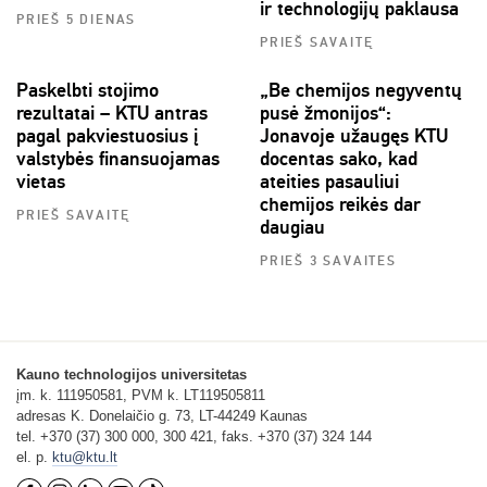
ir technologijų paklausa
PRIEŠ 5 DIENAS
PRIEŠ SAVAITĘ
Paskelbti stojimo
„Be chemijos negyventų
rezultatai – KTU antras
pusė žmonijos“:
pagal pakviestuosius į
Jonavoje užaugęs KTU
valstybės finansuojamas
docentas sako, kad
vietas
ateities pasauliui
chemijos reikės dar
PRIEŠ SAVAITĘ
daugiau
PRIEŠ 3 SAVAITES
Kauno technologijos universitetas
įm. k. 111950581, PVM k. LT119505811
adresas K. Donelaičio g. 73, LT-44249 Kaunas
tel. +370 (37) 300 000, 300 421, faks. +370 (37) 324 144
el. p.
ktu@ktu.lt