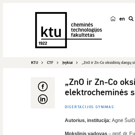
en
p
a
i
e
š
KTU
CTF
Įvykiai
„ZnO ir Zn-Co oksidinių dangų si
k
a
„ZnO ir Zn-Co oksi
elektrocheminės s
DISERTACIJOS GYNIMAS
Autorius, institucija:
Agnė Šulči
Mokslinis vadovas
– prof. dr. E