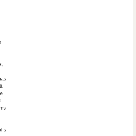
s
s,
mas
i,
je
a
ams
lis