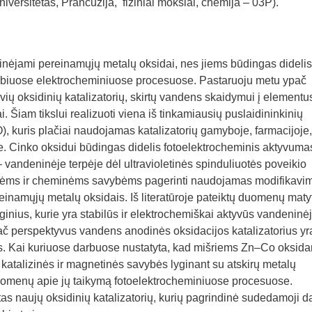
versitetas, Prancūzija, fiziniai mokslai, chemija – 03P).
yrinėjami pereinamųjų metalų oksidai, nes jiems būdingas didelis
arbiuose elektrocheminiuose procesuose. Pastaruoju metu ypač
ių oksidinių katalizatorių, skirtų vandens skaidymui į elementu
. Šiam tikslui realizuoti viena iš tinkamiausių puslaidininkinių
, kuris plačiai naudojamas katalizatorių gamyboje, farmacijoje,
tyse. Cinko oksidui būdingas didelis fotoelektrocheminis aktyvuma
 vandeninėje terpėje dėl ultravioletinės spinduliuotės poveikio
ikinėms ir cheminėms savybėms pagerinti naudojamas modifikavi
reinamųjų metalų oksidais. Iš literatūroje pateiktų duomenų matyt
ginius, kurie yra stabilūs ir elektrochemiškai aktyvūs vandeninė
pač perspektyvus vandens anodinės oksidacijos katalizatorius yr
ys. Kai kuriuose darbuose nustatyta, kad mišriems Zn–Co oksid
atalizinės ir magnetinės savybės lyginant su atskirų metalų
omenų apie jų taikymą fotoelektrocheminiuose procesuose.
irtas naujų oksidinių katalizatorių, kurių pagrindinė sudedamoji da