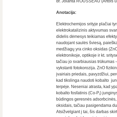
dr. Jolanta ROUSSEAU (Artois uni
Anotacija:
Elektrochemijos srityje plačiai t
elektrokatalizinis aktyvumas sv
didelis dėmesys teikiamas efektyv
naudojant saulės šviesą, paieškai
medžiagų yra cinko oksidas (ZnO)
elektronikoje, optikoje ir kt. sri
tačiau jo svarbiausias trūkumas –
vykstanti fotokorozija. ZnO fiz
įvairiais priedais, pavyzdžiui, pe
kad tikslinga naudoti kobalto jun
terpėje. Neseniai atrasta, kad y
kobalto fosfatinis (Co-P
) jungin
i
būdingos geresnės adsorbcinės, k
oksidais, tačiau pasigendama du
Atsižvelgiant į tai, šis darbas sk