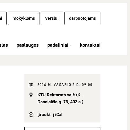
i
mokykloms
verslui
darbuotojams
las
paslaugos
padaliniai
kontaktai
2016 M. VASARIO 5 D. 09:00
KTU Rektorato salė (K.
Donelaičio g. 73, 402 a.)
Įtraukti į iCal