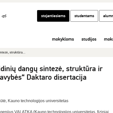
stojantiesiems
studentams
alumn
mokykloms
studijos
moks
ntezė, struktūra...
dinių dangų sintezė, struktūra ir
avybės“ Daktaro disertacija
ūtė, Kauno technologijos universitetas
ugenijus VALATKA (Kauno technologijos universitetas, fiziniai