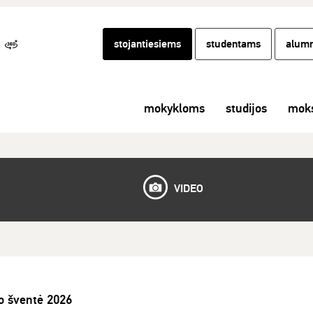
stojantiesiems
studentams
alumn
mokykloms
studijos
moks
VIDEO
o šventė 2026