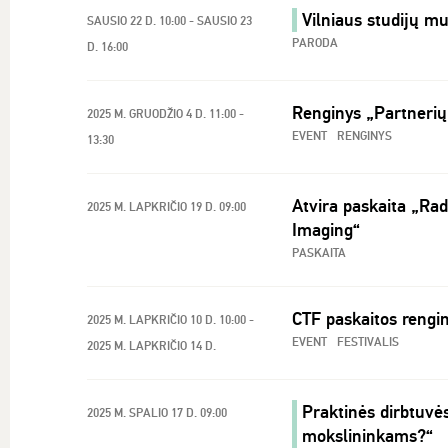
Vilniaus studijų m
SAUSIO 22 D. 10:00 - SAUSIO 23
PARODA
D. 16:00
Renginys „Partnerių
2025 M. GRUODŽIO 4 D. 11:00 -
EVENT
RENGINYS
13:30
Atvira paskaita „Ra
2025 M. LAPKRIČIO 19 D. 09:00
Imaging“
PASKAITA
CTF paskaitos rengi
2025 M. LAPKRIČIO 10 D. 10:00 -
EVENT
FESTIVALIS
2025 M. LAPKRIČIO 14 D.
Praktinės dirbtuvė
2025 M. SPALIO 17 D. 09:00
mokslininkams?“