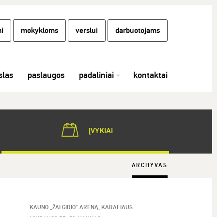
i
mokykloms
verslui
darbuotojams
las
paslaugos
padaliniai
kontaktai
ĮVYKIAI
ARCHYVAS
KAUNO „ŽALGIRIO“ ARENĄ, KARALIAUS