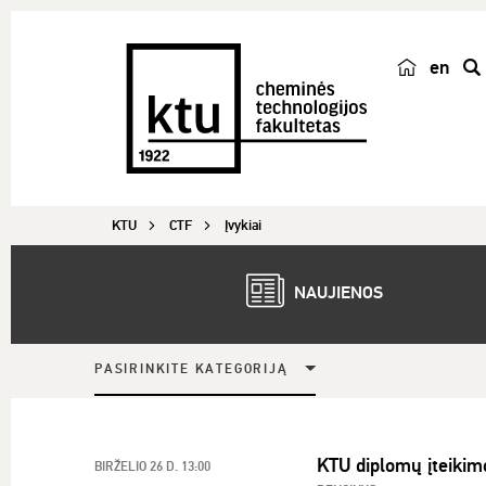
en
p
a
i
e
š
KTU
CTF
Įvykiai
k
a
NAUJIENOS
PASIRINKITE KATEGORIJĄ
KTU diplomų įteikim
BIRŽELIO 26 D. 13:00