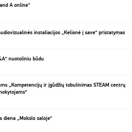
and A online“
udiovizualinės instaliacijos „Kelionė į save“ pristatymas
&A“ nuotoliniu būdu
ams „Kompetencijų ir įgūdžių tobulinimas STEAM centrų
mokytojams“
 diena „Mokslo saloje“