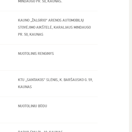
MINDAUGO PR. 50, KAUNAS.
KAUNO „ŽALGIRIO“ ARENOS AUTOMOBILIŲ
STOVĖJIMO AIKŠTELĖ, KARALIAUS MINDAUGO
PR. 50, KAUNAS
NUOTOLINIS RENGINYS
KTU „SANTAKOS“ SLĖNIS, K. BARŠAUSKO G. 59,
KAUNAS
NUOTOLINIU BŪDU