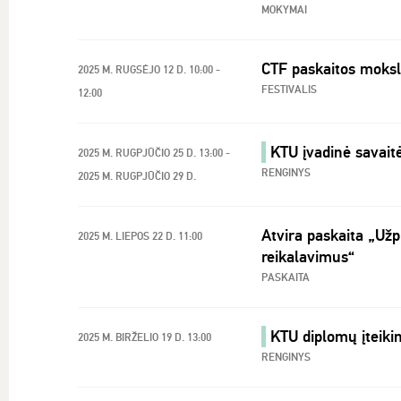
MOKYMAI
CTF paskaitos moksl
2025 M. RUGSĖJO 12 D. 10:00 -
FESTIVALIS
12:00
KTU įvadinė savaitė 
2025 M. RUGPJŪČIO 25 D. 13:00 -
RENGINYS
2025 M. RUGPJŪČIO 29 D.
Atvira paskaita „Užp
2025 M. LIEPOS 22 D. 11:00
reikalavimus“
PASKAITA
KTU diplomų įteiki
2025 M. BIRŽELIO 19 D. 13:00
RENGINYS