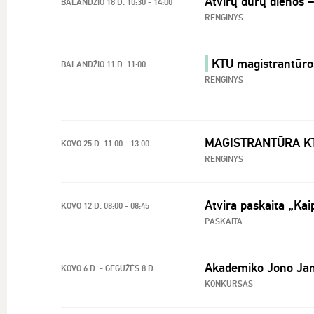
Atvirų durų dienos
BALANDŽIO 18 D. 10:30 - 14:00
RENGINYS
KTU magistrantūros
BALANDŽIO 11 D. 11:00
RENGINYS
MAGISTRANTŪRA K
KOVO 25 D. 11:00 - 13:00
RENGINYS
Atvira paskaita „Kai
KOVO 12 D. 08:00 - 08:45
PASKAITA
Akademiko Jono Jan
KOVO 6 D. - GEGUŽĖS 8 D.
KONKURSAS