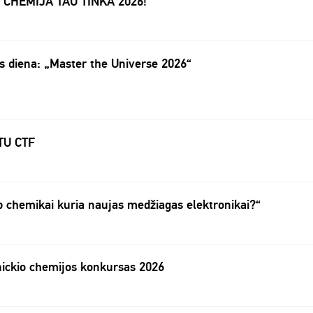
 – CHEMIJA TAU TINKA 2026!
 diena: „Master the Universe 2026“
TU CTF
p chemikai kuria naujas medžiagas elektronikai?“
ickio chemijos konkursas 2026