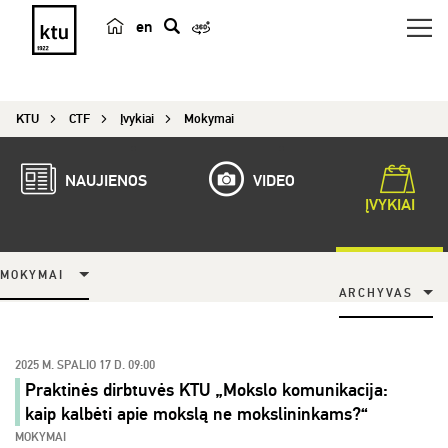
en
p
a
i
KTU
CTF
Įvykiai
Mokymai
e
š
k
NAUJIENOS
VIDEO
a
ĮVYKIAI
MOKYMAI
ARCHYVAS
2025 M. SPALIO 17 D. 09:00
Praktinės dirbtuvės KTU „Mokslo komunikacija:
kaip kalbėti apie mokslą ne mokslininkams?“
MOKYMAI