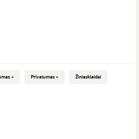
umas
Privatumas
Žiniasklaidai