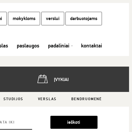
i
mokykloms
verslui
darbuotojams
las
paslaugos
padaliniai
kontaktai
ĮVYKIAI
STUDIJOS
VERSLAS
BENDRUOMENĖ
ieškoti