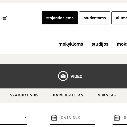
stojantiesiems
studentams
alumn
mokykloms
studijos
moks
VIDEO
SVARBIAUSIOS
UNIVERSITETAS
MOKSLAS