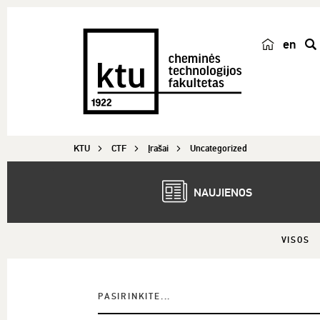
en
p
a
i
e
š
KTU
CTF
Įrašai
Uncategorized
k
a
NAUJIENOS
VISOS
PASIRINKITE...