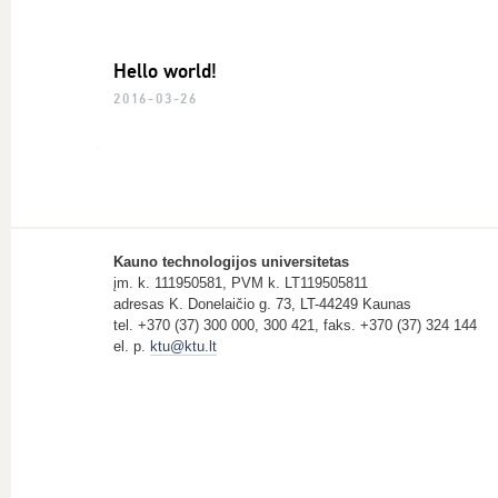
Hello world!
2016-03-26
Kauno technologijos universitetas
įm. k. 111950581, PVM k. LT119505811
adresas K. Donelaičio g. 73, LT-44249 Kaunas
tel. +370 (37) 300 000, 300 421, faks. +370 (37) 324 144
el. p.
ktu@ktu.lt