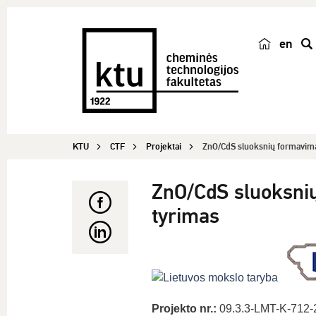
en
p
a
i
e
š
KTU
CTF
Projektai
ZnO/CdS sluoksnių formavimas
k
a
ZnO/CdS sluoksnių
tyrimas
Projekto nr.:
09.3.3-LMT-K-712-