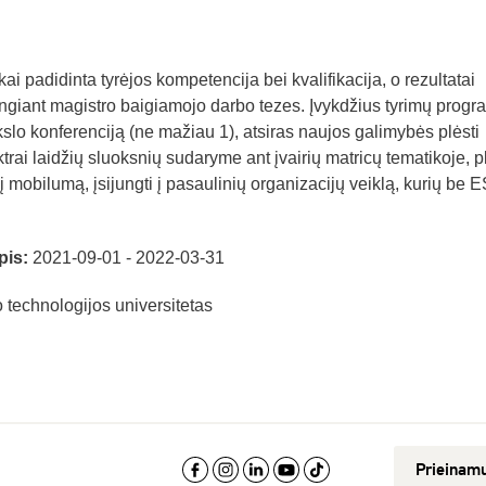
 padidinta tyrėjos kompetencija bei kvalifikacija, o rezultatai
ngiant magistro baigiamojo darbo tezes. Įvykdžius tyrimų progra
kslo konferenciją (ne mažiau 1), atsiras naujos galimybės plėsti
rai laidžių sluoksnių sudaryme ant įvairių matricų tematikoje, pl
į mobilumą, įsijungti į pasaulinių organizacijų veiklą, kurių be 
pis:
2021-09-01 - 2022-03-31
technologijos universitetas
Prieinam