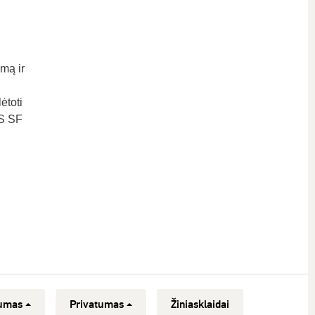
mą ir
ėtoti
ES SF
umas
Privatumas
Žiniasklaidai