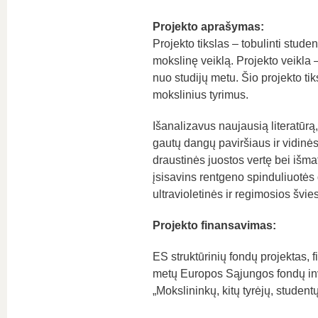
Projekto aprašymas:
Projekto tikslas – tobulinti stude
mokslinę veiklą. Projekto veikla
nuo studijų metu. Šio projekto ti
mokslinius tyrimus.
Išanalizavus naujausią literatūrą
gautų dangų paviršiaus ir vidinės
draustinės juostos vertę bei išm
įsisavins rentgeno spinduliuotės
ultravioletinės ir regimosios švi
Projekto finansavimas:
ES struktūrinių fondų projektas
metų Europos Sąjungos fondų in
„Mokslininkų, kitų tyrėjų, stude