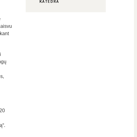
KATEDRA
ę
laisvu
ekant
i
ngų
s,
020
ą“.