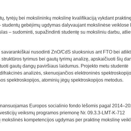
ntų, tyrėjų bei mokslininkų mokslinę kvalifikaciją vykdant praktin
 – studentų gebėjimų ugdymas dalyvaujant mokslinėse veiklose 
kslas – sudominti, supažindinti studentę su moksliniu darbu, atli
, savarankiškai nusodinti ZnO/CdS sluoksnius ant FTO bei atlikt
 struktūros tyrimus bei gautų tyrimų analizę, apskaičiuoti šių da
atuoti gautų dangų paviršiaus laidumus. Projekto metu studentė
 difrakcinės analizės, skenuojančios elektroninės spektroskopijo
esos spektroskopijos, atominių jėgų spektroskopijos metodus.
, finansuojamas Europos socialinio fondo lėšomis pagal 2014–2
vesticijų veiksmų programos priemonę Nr. 09.3.3-LMT-K-712
ntų mokslinės kompetencijos ugdymas per praktinę mokslinę veikl