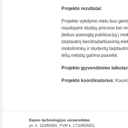
Projekto rezultatai:
Projekto vykdymo metu bus gerokai
naudojami studijų procese bei re
įteikus parengtą publikaciją į mo
tarptautinį bendradarbiavimą elekt
mokslininkų ir studentų tarptautin
lėšų nebūtų galima pasiekti.
Projekto įgyvendinimo laikotar
Projekto koordinatorius:
Kauno 
Kauno technologijos universitetas
įm. k. 111950581, PVM k. LT119505811