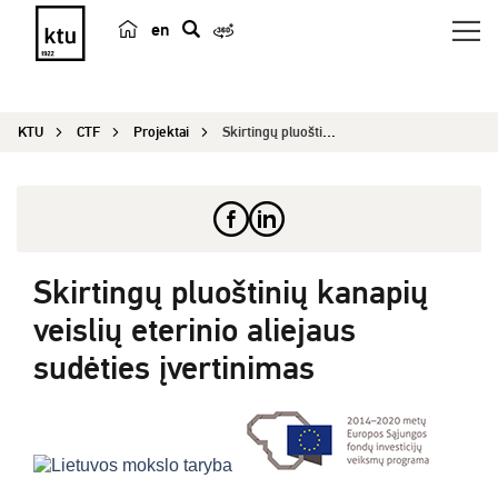
en
p
a
i
KTU
CTF
Projektai
Skirtingų pluoštinių kanapių veislių eterinio al...
e
š
k
a
Skirtingų pluoštinių kanapių
veislių eterinio aliejaus
sudėties įvertinimas