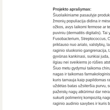
Projekto aprašymas:
Šiuolaikiniame pasaulyje produk
žmonių populiacija didina ir mės
ožkos, avys laikomi fermose ar t
puviniu (dermatitis digitalis). Ta
Fusobacterium, Streptococcus, Clo
priklauso nuo arialo, valstybių, 
raginio sluoksnio gangrenacija, t.
gyvūnas kankinasi, sunkiai juda,
ilgiau nei sveikiems jo rūšies at
Šiuo metu gydymui taikoma chiru
nagas ir taikomas farmakologinis
kuris tarnauja kaip papildomas r
uždėtas batas užsiteršia purvu, sr
pažeistų nagų atkūrimui dar nėra 
sukurti polimerinį kompozitą nagų
raginio audinio savybes ir kuris 