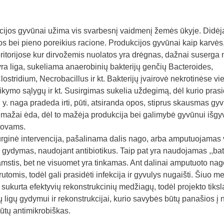
cijos gyvūnai užima vis svarbesnį vaidmenį žemės ūkyje. Didėja
os bei pieno poreikius racione. Produkcijos gyvūnai kaip karvės
eritorijose kur dirvožemis nuolatos yra drėgnas, dažnai suserga
i yra liga, sukeliama anaerobinių bakterijų genčių Bacteroides,
stridium, Necrobacillus ir kt. Bakterijų įvairovė nekrotinėse vi
laikymo sąlygų ir kt. Susirgimas sukelia uždegimą, dėl kurio pras
 y. naga pradeda irti, pūti, atsiranda opos, stiprus skausmas gyvu
 mažai ėda, dėl to mažėja produkcija bei galimybė gyvūnui išgy
stovams.
rginė intervencija, pašalinama dalis nago, arba amputuojamas 
 gydymas, naudojant antibiotikus. Taip pat yra naudojamas ,,bat
amstis, bet ne visuomet yra tinkamas. Ant dalinai amputuoto nag
utomis, todėl gali prasidėti infekcija ir gyvulys nugaišti. Šiuo m
sukurta efektyvių rekonstrukcinių medžiagų, todėl projekto tiksl
 ligų gydymui ir rekonstrukcijai, kurio savybės būtų panašios į
būtų antimikrobiškas.