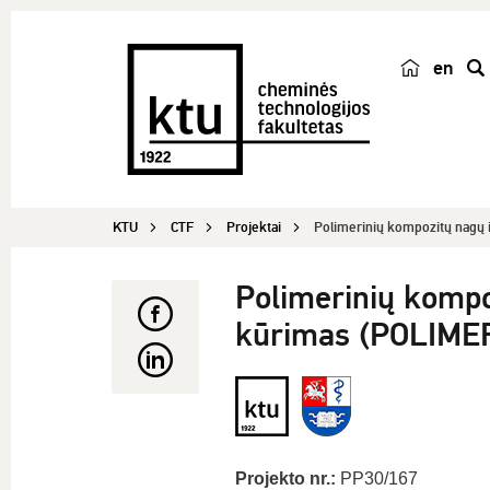
en
p
a
i
e
š
KTU
CTF
Projektai
Polimerinių kompozitų nagų 
k
a
Polimerinių kompo
kūrimas (POLIM
Projekto nr.:
PP30/167