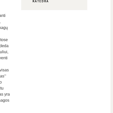
KATEDRA
nti
,
 nagų
etose
ideda
liui,
venti
visas
as‘‘
o
etu
as yra
 nagos