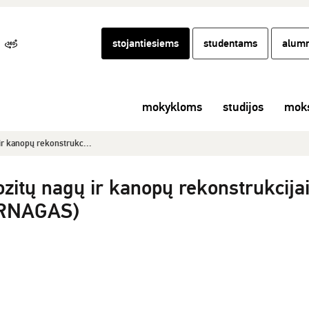
stojantiesiems
studentams
alumn
mokykloms
studijos
moks
ir kanopų rekonstrukc...
zitų nagų ir kanopų rekonstrukcija
ERNAGAS)