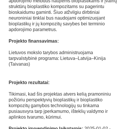
apdorojimo metodus naujiems bioplastikams ir įvairių
struktūrų bioplastiko kompozitams su pagerintu
bioskaidumu gaminti. Šiuo atžvilgiu dirbtiniai
neuroniniai tinklai bus naudojami optimizuojant
bioplastikų ir jų kompozitų savybes bei terminio
apdorojimo parametrus.
Projekto finansavimas:
Lietuvos mokslo tarybos administruojama
tarpvalstybinė programa: Lietuva–Latvija–Kinija
(Taivanas)
Projekto rezultatai:
Tikimasi, kad šis projektas atvers kelią pramoniniu
požiūriu perspektyvių bioplastikų ir bioplastiko
kompozitų gamybos technologijų su tinkama
pusiausvyra tarp įperkamumo, išteklių valdymo ir
aplinkos tvarumo, kūrimui.
Projekto įgyvendinimo laikotarpis:
2025-01-02 -