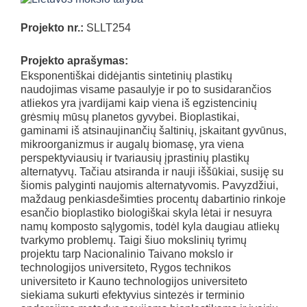
Projekto nr.:
SLLT254
Projekto aprašymas:
Eksponentiškai didėjantis sintetinių plastikų
naudojimas visame pasaulyje ir po to susidarančios
atliekos yra įvardijami kaip viena iš egzistencinių
grėsmių mūsų planetos gyvybei. Bioplastikai,
gaminami iš atsinaujinančių šaltinių, įskaitant gyvūnus,
mikroorganizmus ir augalų biomasę, yra viena
perspektyviausių ir tvariausių įprastinių plastikų
alternatyvų. Tačiau atsiranda ir nauji iššūkiai, susiję su
šiomis palyginti naujomis alternatyvomis. Pavyzdžiui,
maždaug penkiasdešimties procentų dabartinio rinkoje
esančio bioplastiko biologiškai skyla lėtai ir nesuyra
namų komposto sąlygomis, todėl kyla daugiau atliekų
tvarkymo problemų. Taigi šiuo mokslinių tyrimų
projektu tarp Nacionalinio Taivano mokslo ir
technologijos universiteto, Rygos technikos
universiteto ir Kauno technologijos universiteto
siekiama sukurti efektyvius sintezės ir terminio