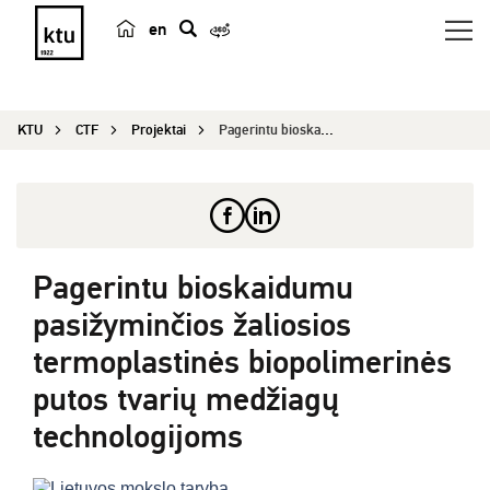
en
p
a
i
KTU
CTF
Projektai
Pagerintu bioskaidumu pasižyminčios žaliosios te...
e
š
k
a
Pagerintu bioskaidumu
pasižyminčios žaliosios
termoplastinės biopolimerinės
putos tvarių medžiagų
technologijoms