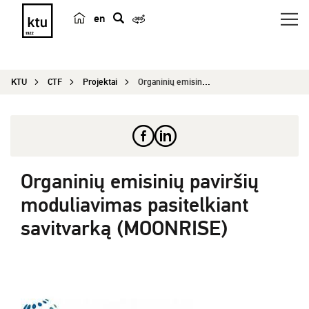
en
p
a
i
KTU
CTF
Projektai
Organinių emisinių paviršių moduliavimas pasitel...
e
š
k
a
Organinių emisinių paviršių
moduliavimas pasitelkiant
savitvarką (MOONRISE)