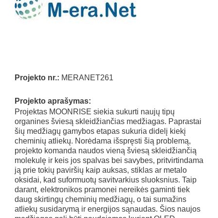
Projekto nr.:
MERANET261
Projekto aprašymas:
Projektas MOONRISE siekia sukurti naujų tipų
organines šviesą skleidžiančias medžiagas. Paprastai
šių medžiagų gamybos etapas sukuria didelį kiekį
cheminių atliekų. Norėdama išspręsti šią problemą,
projekto komanda naudos vieną šviesą skleidžiančią
molekulę ir keis jos spalvas bei savybes, pritvirtindama
ją prie tokių paviršių kaip auksas, stiklas ar metalo
oksidai, kad suformuotų savitvarkius sluoksnius. Taip
darant, elektronikos pramonei nereikės gaminti tiek
daug skirtingų cheminių medžiagų, o tai sumažins
atliekų susidarymą ir energijos sąnaudas. Šios naujos