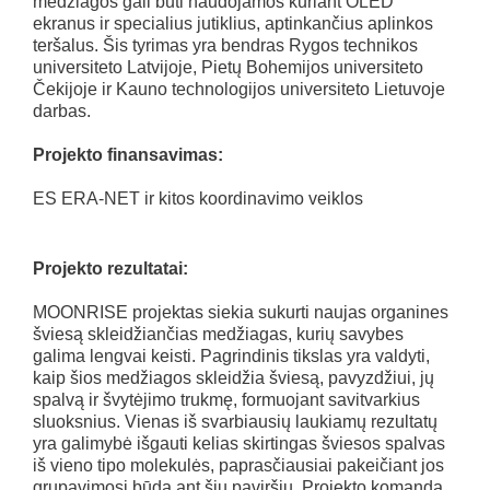
medžiagos gali būti naudojamos kuriant OLED
ekranus ir specialius jutiklius, aptinkančius aplinkos
teršalus. Šis tyrimas yra bendras Rygos technikos
universiteto Latvijoje, Pietų Bohemijos universiteto
Čekijoje ir Kauno technologijos universiteto Lietuvoje
darbas.
Projekto finansavimas:
ES ERA-NET ir kitos koordinavimo veiklos
Projekto rezultatai:
MOONRISE projektas siekia sukurti naujas organines
šviesą skleidžiančias medžiagas, kurių savybes
galima lengvai keisti. Pagrindinis tikslas yra valdyti,
kaip šios medžiagos skleidžia šviesą, pavyzdžiui, jų
spalvą ir švytėjimo trukmę, formuojant savitvarkius
sluoksnius. Vienas iš svarbiausių laukiamų rezultatų
yra galimybė išgauti kelias skirtingas šviesos spalvas
iš vieno tipo molekulės, paprasčiausiai pakeičiant jos
grupavimosi būdą ant šių paviršių. Projekto komanda