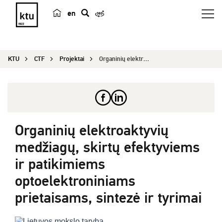
en
p
a
i
KTU
CTF
Projektai
Organinių elektroaktyvių medžiagų, skirtų efekty...
e
š
k
a
Organinių elektroaktyvių
medžiagų, skirtų efektyviems
ir patikimiems
optoelektroniniams
prietaisams, sintezė ir tyrimai