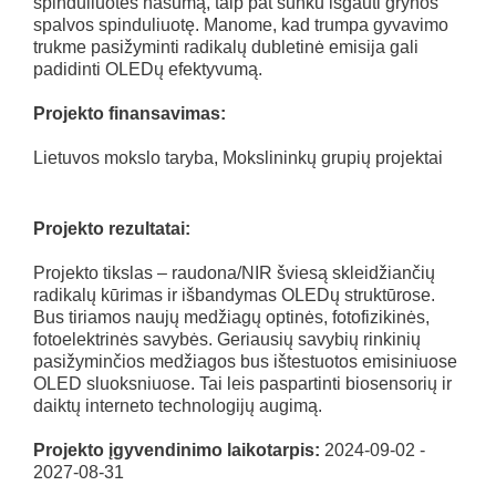
spinduliuotės našumą, taip pat sunku išgauti grynos
spalvos spinduliuotę. Manome, kad trumpa gyvavimo
trukme pasižyminti radikalų dubletinė emisija gali
padidinti OLEDų efektyvumą.
Projekto finansavimas:
Lietuvos mokslo taryba, Mokslininkų grupių projektai
Projekto rezultatai:
Projekto tikslas – raudona/NIR šviesą skleidžiančių
radikalų kūrimas ir išbandymas OLEDų struktūrose.
Bus tiriamos naujų medžiagų optinės, fotofizikinės,
fotoelektrinės savybės. Geriausių savybių rinkinių
pasižyminčios medžiagos bus ištestuotos emisiniuose
OLED sluoksniuose. Tai leis paspartinti biosensorių ir
daiktų interneto technologijų augimą.
Projekto įgyvendinimo laikotarpis:
2024-09-02 -
2027-08-31