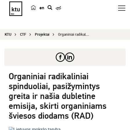
en
p
a
i
KTU
CTF
Projektai
Organiniai radikaliniai spinduoliai, pasižyminty...
e
š
k
a
Organiniai radikaliniai
spinduoliai, pasižymintys
greita ir našia dubletine
emisija, skirti organiniams
šviesos diodams (RAD)