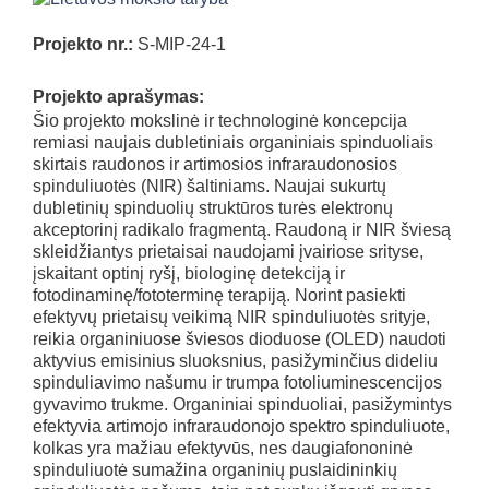
Projekto nr.:
S-MIP-24-1
Projekto aprašymas:
Šio projekto mokslinė ir technologinė koncepcija
remiasi naujais dubletiniais organiniais spinduoliais
skirtais raudonos ir artimosios infraraudonosios
spinduliuotės (NIR) šaltiniams. Naujai sukurtų
dubletinių spinduolių struktūros turės elektronų
akceptorinį radikalo fragmentą. Raudoną ir NIR šviesą
skleidžiantys prietaisai naudojami įvairiose srityse,
įskaitant optinį ryšį, biologinę detekciją ir
fotodinaminę/fototerminę terapiją. Norint pasiekti
efektyvų prietaisų veikimą NIR spinduliuotės srityje,
reikia organiniuose šviesos dioduose (OLED) naudoti
aktyvius emisinius sluoksnius, pasižyminčius dideliu
spinduliavimo našumu ir trumpa fotoliuminescencijos
gyvavimo trukme. Organiniai spinduoliai, pasižymintys
efektyvia artimojo infraraudonojo spektro spinduliuote,
kolkas yra mažiau efektyvūs, nes daugiafononinė
spinduliuotė sumažina organinių puslaidininkių