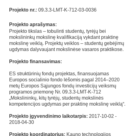
Projekto nr.:
09.3.3-LMT-K-712-03-0036
Projekto aprašymas:
Projekto tikslas – tobulinti studentų, tyrėjų bei
mokslininkų mokslinę kvalifikaciją vykdant praktinę
mokslinę veiklą. Projektų veiklos – studentų gebėjimų
ugdymas dalyvaujant mokslinėse vasaros praktikose.
Projekto finansavimas:
ES struktūrinių fondų projektas, finansuojamas
Europos socialinio fondo lėšomis pagal 2014–2020
metų Europos Sąjungos fondų investicijų veiksmų
programos priemonę Nr. 09.3.3-LMT-K-712
„Mokslininkų, kitų tyrėjų, studentų mokslinės
kompetencijos ugdymas per praktinę mokslinę veiklą“.
Projekto įgyvendinimo laikotarpis:
2017-10-02 -
2018-04-30
Projekto koordinatorius:
Kauno technologijos