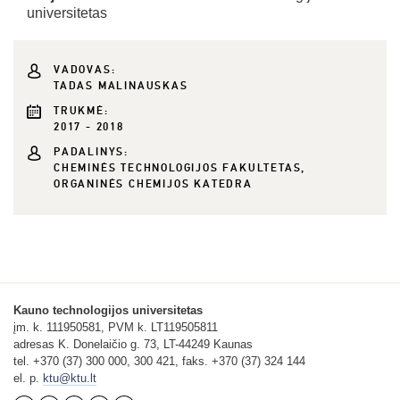
universitetas
VADOVAS:
TADAS MALINAUSKAS
TRUKMĖ:
2017 - 2018
PADALINYS:
CHEMINĖS TECHNOLOGIJOS FAKULTETAS,
ORGANINĖS CHEMIJOS KATEDRA
Kauno technologijos universitetas
įm. k. 111950581, PVM k. LT119505811
adresas K. Donelaičio g. 73, LT-44249 Kaunas
tel. +370 (37) 300 000, 300 421, faks. +370 (37) 324 144
el. p.
ktu@ktu.lt