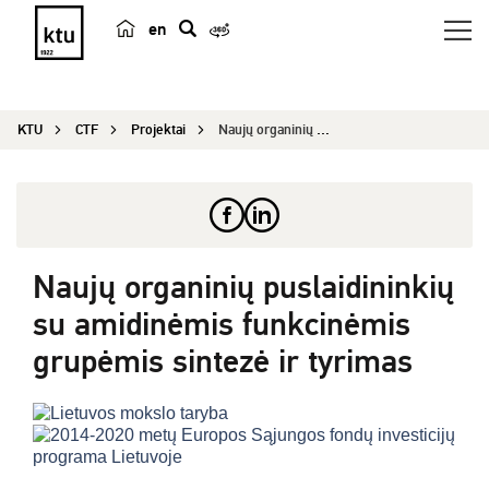
en
p
a
i
KTU
CTF
Projektai
Naujų organinių puslaidininkių su amidinėmis fun...
e
š
k
a
Naujų organinių puslaidininkių
su amidinėmis funkcinėmis
grupėmis sintezė ir tyrimas