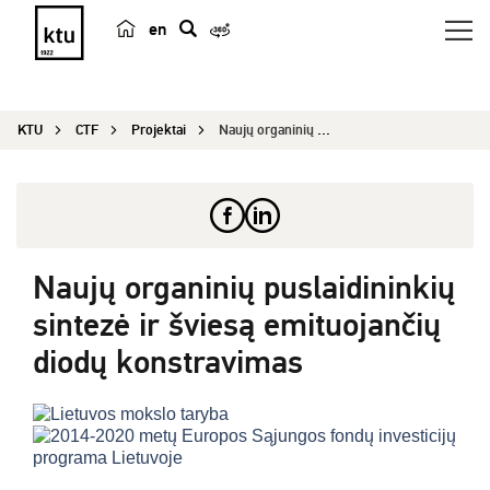
en
p
a
i
KTU
CTF
Projektai
Naujų organinių puslaidininkių sintezė ir šviesą...
e
š
k
a
Naujų organinių puslaidininkių
sintezė ir šviesą emituojančių
diodų konstravimas