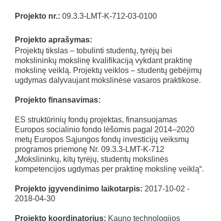
Projekto nr.:
09.3.3-LMT-K-712-03-0100
Projekto aprašymas:
Projektų tikslas – tobulinti studentų, tyrėjų bei
mokslininkų mokslinę kvalifikaciją vykdant praktinę
mokslinę veiklą. Projektų veiklos – studentų gebėjimų
ugdymas dalyvaujant mokslinėse vasaros praktikose.
Projekto finansavimas:
ES struktūrinių fondų projektas, finansuojamas
Europos socialinio fondo lėšomis pagal 2014–2020
metų Europos Sąjungos fondų investicijų veiksmų
programos priemonę Nr. 09.3.3-LMT-K-712
„Mokslininkų, kitų tyrėjų, studentų mokslinės
kompetencijos ugdymas per praktinę mokslinę veiklą“.
Projekto įgyvendinimo laikotarpis:
2017-10-02 -
2018-04-30
Projekto koordinatorius:
Kauno technologijos