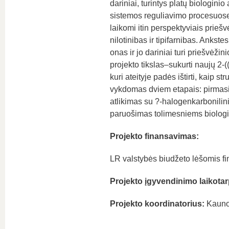
dariniai, turintys platų biologin
sistemos reguliavimo procesuose i
laikomi itin perspektyviais priešvė
nilotinibas ir tipifarnibas. Ankst
onas ir jo dariniai turi priešvėži
projekto tikslas–sukurti naujų 2-
kuri ateityje padės ištirti, kaip s
vykdomas dviem etapais: pirmasis
atlikimas su ?-halogenkarbonilinia
paruošimas tolimesniems biolog
Projekto finansavimas:
LR valstybės biudžeto lėšomis fin
Projekto įgyvendinimo laikotar
Projekto koordinatorius:
Kauno 