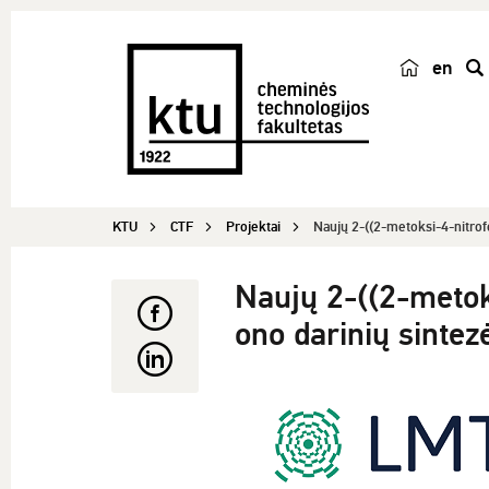
en
p
a
i
e
š
KTU
CTF
Projektai
Naujų 2-((2-metoksi-4-nitrofe
k
a
Naujų 2-((2-metok
ono darinių sinte