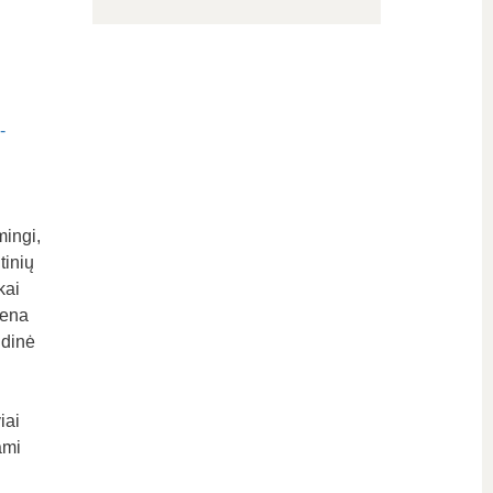
-
mingi,
tinių
kai
iena
ndinė
iai
ami