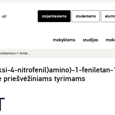
stojantiesiems
studentams
alumn
mokykloms
studijos
moks
nil)amino)-1-fenile...
si-4-nitrofenil)amino)-1-feniletan-
zė priešvėžiniams tyrimams