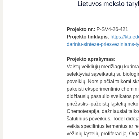
Projekto nr.:
P-SV4-26-421
Projekto tinklapis:
https://ktu.e
dariniu-sinteze-priesveziniams-t
Projekto aprašymas:
Vaistų veikliųjų medžiagų kūrimas
selektyviai sąveikautų su biologi
poveikių. Nors plačiai taikomi sk
pakeisti eksperimentinio cheminių
didžiausių pasaulio sveikatos pr
priežastis–pažeistų ląstelių neko
Chemoterapija, dažniausiai taiko
šalutinius poveikius. Todėl didė
veikia specifinius fermentus ar r
vėžinių ląstelių proliferaciją. O