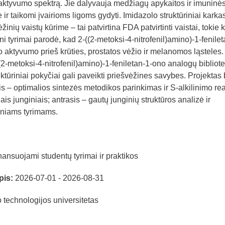
io aktyvumo spektrą. Jie dalyvauja medžiagų apykaitos ir imuninė
r taikomi įvairioms ligoms gydyti. Imidazolo struktūriniai karka
žinių vaistų kūrime – tai patvirtina FDA patvirtinti vaistai, tokie 
esni tyrimai parodė, kad 2-((2-metoksi-4-nitrofenil)amino)-1-fenilet
nio aktyvumo prieš krūties, prostatos vėžio ir melanomos ląsteles.
((2-metoksi-4-nitrofenil)amino)-1-feniletan-1-ono analogų bibliote
truktūriniai pokyčiai gali paveikti priešvėžines savybes. Projektas
 – optimalios sintezės metodikos parinkimas ir S-alkilinimo rea
is junginiais; antrasis – gautų junginių struktūros analizė ir
iniams tyrimams.
ansuojami studentų tyrimai ir praktikos
pis:
2026-07-01 - 2026-08-31
technologijos universitetas