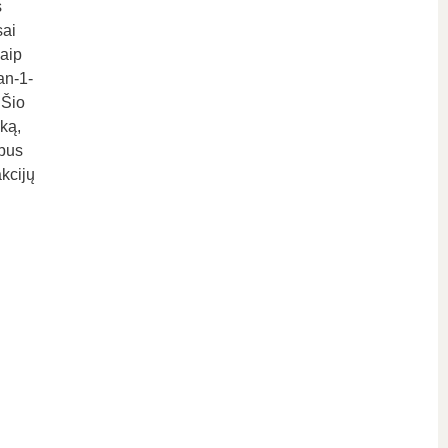
s
sai
kaip
an-1-
 Šio
ką,
 bus
kcijų