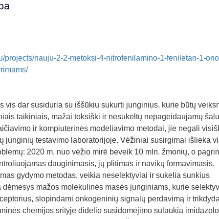
du/projects/nauju-2-2-metoksi-4-nitrofenilamino-1-feniletan-1-ono
yrimams/
 vis dar susiduria su iššūkiu sukurti junginius, kurie būtų veiks
niais taikiniais, mažai toksiški ir nesukeltų nepageidaujamų šalu
aičiavimo ir kompiuterinės modeliavimo metodai, jie negali visiš
 junginių testavimo laboratorijoje. Vėžiniai susirgimai išlieka v
oblemų: 2020 m. nuo vėžio mirė beveik 10 mln. žmonių, o pagri
ntroliuojamas dauginimasis, jų plitimas ir navikų formavimasis.
mas gydymo metodas, veikia neselektyviai ir sukelia sunkius
ja dėmesys mažos molekulinės masės junginiams, kurie selektyv
eceptorius, slopindami onkogeninių signalų perdavimą ir trikdyd
rganinės chemijos srityje didelio susidomėjimo sulaukia imidazolo