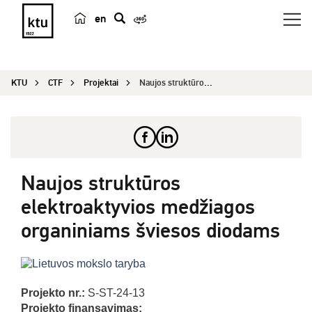
en
p
a
i
KTU
CTF
Projektai
Naujos struktūros elektroaktyvios medžiagos orga...
e
š
k
a
Naujos struktūros
elektroaktyvios medžiagos
organiniams šviesos diodams
Projekto nr.:
S-ST-24-13
Projekto finansavimas: