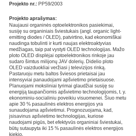
Projekto nr.:
PP59/2003
Projekto aprašymas:
Naujausi organinės optoelektronikos pasiekimai,
susiję su organiniais šviestukais (angl. organic light-
emitting diodes / OLED), patvirtino, kad ekonomiškai
naudinga tobulinti ir kurti naujas elektroaktyvias
medžiagas, taip pat vystyti OLED technologijas. Mažo
ploto OLED displėjai optoelektronikos rinkoje jau
sudaro šimtus milijonų JAV dolerių. Didelio ploto
OLED vaizduokliai veržiasi į televizijos rinką.
Pastaruoju metu baltos šviesos prietaisai jau
intensyviai panaudojami apšvietimo prietaisuose.
Planuojami moksliniai tyrimai glaudžiai susiję su
energiją taupančiomis apšvietimo technologijomis, t. y.
ekonominiu-socialiniu poveikiu visuomenei. Šiuo metu
apie 30 % pasaulinės elektros energijos yra
sunaudojama apšvietimui. Prognozuojama, kad,
įsisavinus apšvietimo technologijas, kuriose
naudojami pigūs, bet efektyvūs organiniai šviestukai,
būtų sutaupyta iki 15 % pasaulinės elektros energijos
kiekio.