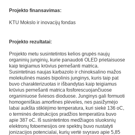
Projekto finansavimas:
KTU Mokslo ir inovacijų fondas
Projekto rezultatai:
Projekto metu susintetintos kelios grupės naujų
organinių junginių, kurie panaudoti OLED prietaisuose
kaip teigiamus krūvius pernešanti matrica.
Susintetinas naujas karbazolo ir chinoksalino mažos
molekulinės masės bipolinis junginys, kuris taip pat
buvo charakterizuotas ir išbandytas kaip teigiamus
krūvius pernešanti matrica fosforescuojančiuose
organiniuose šviesos dioduose. Junginys gali formuoti
homogeniškas amorfines plėveles, nes pasižymėjo
labai aukšta stiklėjimo temperatura, kuri siekė 136 oC,
o terminės destrukcijos pradžios temperatūra buvo
apie 387 oC. Iš susintetintos medžiagos sluoksnių
elektronų fotoemesijos ore spektrų buvo nustatyti
jonizacijos potencialai, kurių vertė svyravo apie 5,85