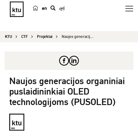
en
p
a
i
KTU
CTF
Projektai
Naujos generacijos organiniai puslaidininkiai OL...
e
š
k
a
Naujos generacijos organiniai
puslaidininkiai OLED
technologijoms (PUSOLED)