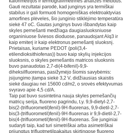
kalorimetrijos ir termogravimetrinės analizės metodus.
Gauti rezultatai parodė, kad junginys yra termiškai
stabilus ir gali formuoti homogeniškas elektroaktyvias
amorfines plėveles, šio junginio stiklėjimo temperatūra
siekė 47 oC. Gautas junginys buvo išbandytas kaip
skyles pernešanti medžiaga daugiasluoksniuose
organiniuose šviesos dioduose, panaudojant Alq3 ir
kaip emiterį ir kaip elektronus pernešantį sluoksnį.
Prietaisas, kuriame PEDOT (poli(3,4-
etilendioksithiofenas)) buvo kaip skylių injekcijos
sluoksnis, o skyles pernešantis matricos sluoksnis
buvo panaudotas 2,7-di(4-bifenil)-9,9-
diheksilfluorenas, pasižymėjo šiomis savybėmis:
įsijungimo įtampa siekė 3,2 V, didžiausias skaistis
siekė daugiau nei 15600 cd/m2, o srovės efektyvumas
svyravo apie 4,5 cd/A.
Taip pat buvo susintetina nauja skyles pernešančių
matricų serija, fluoreno pagrindu, t.y. 9,9-dietyl-2,7-
bis(2-(trifluorometil)fenil)-9H-fluorenas, 9,9-dietil-2,7-
bis(3-(trifluorometil)fenil)-9H-fluorenas ir 9,9-dietil-2,7-
bis(4-(trifluorometil)fenil)-9H-fluorenas. Šie junginiai
sudaryti taip, kad turi simetriškai arba asimetriškai
prijungtus trifluotmetilpakaitus skirtingose fluoreno