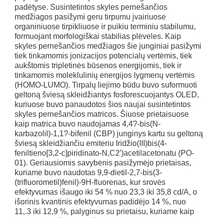
padėtyse. Susintetintos skyles pernešančios
medžiagos pasižymi geru tirpumu įvairiuose
organiniuose tirpikliuose ir puikiu terminiu stabilumu,
formuojant morfologiškai stabilias plėveles. Kaip
skyles pernešančios medžiagos šie junginiai pasižymi
tiek tinkamomis jonizacijos potencialų vertėmis, tiek
aukštomis tripletinės būsenos energijomis, tiek ir
tinkamomis moleklulinių energijos lygmenų vertėmis
(HOMO-LUMO). Tirpalų liejimo būdu buvo suformuoti
geltoną šviesą skleidžiantys fosforescuojantys OLED,
kuriuose buvo panaudotos šios naujai susintetintos
skyles pernešančios matricos. Šiuose prietaisuose
kaip matrica buvo naudojamas 4,4?-bis(N-
karbazolil)-1,1?-bifenil (CBP) junginys kartu su geltoną
šviesą skleidžiančiu emiteriu Iridžio(III)bis(4-
feniltieno[3,2-c]piridinato-N,C2′)acetilacetonatu (PO-
01). Geriausiomis savybėnis pasižymėjo prietaisas,
kuriame buvo naudotas 9,9-dietil-2,7-bis(3-
(trifluorometil)fenil)-9H-fluorenas, kur srovės
efektyvumas išaugo iki 54 % nuo 23,3 iki 35,8 cd/A, o
išorinis kvantinis efektyvumas padidėjo 14 %, nuo
11,.3 iki 12,9 %, palyginus su prietaisu, kuriame kaip