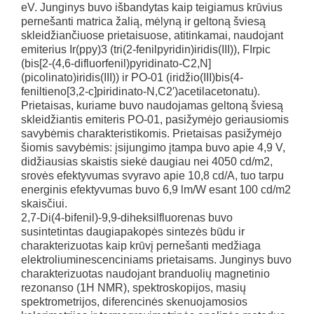
eV. Junginys buvo išbandytas kaip teigiamus krūvius
pernešanti matrica žalią, mėlyną ir geltoną šviesą
skleidžiančiuose prietaisuose, atitinkamai, naudojant
emiterius Ir(ppy)3 (tri(2-fenilpyridin)iridis(III)), FIrpic
(bis[2-(4,6-difluorfenil)pyridinato-C2,N]
(picolinato)iridis(III)) ir PO-01 (iridžio(III)bis(4-
feniltieno[3,2-c]piridinato-N,C2′)acetilacetonatu).
Prietaisas, kuriame buvo naudojamas geltoną šviesą
skleidžiantis emiteris PO-01, pasižymėjo geriausiomis
savybėmis charakteristikomis. Prietaisas pasižymėjo
šiomis savybėmis: įsijungimo įtampa buvo apie 4,9 V,
didžiausias skaistis siekė daugiau nei 4050 cd/m2,
srovės efektyvumas svyravo apie 10,8 cd/A, tuo tarpu
energinis efektyvumas buvo 6,9 lm/W esant 100 cd/m2
skaisčiui.
2,7-Di(4-bifenil)-9,9-diheksilfluorenas buvo
susintetintas daugiapakopės sintezės būdu ir
charakterizuotas kaip krūvį pernešanti medžiaga
elektroliuminescenciniams prietaisams. Junginys buvo
charakterizuotas naudojant branduolių magnetinio
rezonanso (1H NMR), spektroskopijos, masių
spektrometrijos, diferencinės skenuojamosios