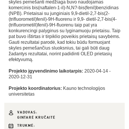
skyles pernešanti medžiaga buvo naudojamas
komercinis bis(naftalen-1-il)-N,N?-bis(fenil)benzidinas
(NPB). Prietaisai su junginiais 9,9-dietil-2,7-bis(2-
(trifluorometil)fenil)-9H-fluorenu ir 9,9- dietil-2,7-bis(4-
(trifluorometill)fenil)-9H-fluorenu taip pat yra
konkurencingi palyginus su lyginamuoju prietaisu. Taip
pat buvo ištirtas ir tirpiklio poveikis prietaisų savybėms.
Gauti rezultatai parodė, kad tokiu būdu formuojant
skyles pernešančius sluoksnius, tai gali būti daug
žadantys rezultatai, norint padidinti OLED prietasių
efektyvumą.
Projekto įgyvendinimo laikotarpis:
2020-04-14 -
2020-12-31
Projekto koordinatorius:
Kauno technologijos
universitetas
VADOVAS:
GINTARĖ KRUČAITĖ
TRUKMĖ: