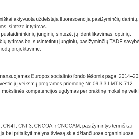
rmiškai aktyvuota uždelstąja fluorescencija pasižyminčių darinių,
s, sintezė ir tyrimas.
uslaidininkinių junginių sintezė, jų identifikavimas, optinių,
ybių tyrimas bei susintetintų junginių, pasižyminčių TADF savyb
diodų projektavime.
, finansuojamas Europos socialinio fondo lėšomis pagal 2014–2
vesticijų veiksmų programos priemonę Nr. 09.3.3-LMT-K-712
ntų mokslinės kompetencijos ugdymas per praktinę mokslinę veikl
NCN, CN4T, CNF3, CNCOA ir CNCOAM, pasižymintys termiškai
ja bei pritaikyti mėlyną šviesą skleidžiančiuose organiniuose