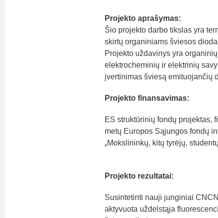
Projekto aprašymas:
Šio projekto darbo tikslas yra te
skirtų organiniams šviesos diodam
Projekto uždavinys yra organinių p
elektrocheminių ir elektrinių sav
įvertinimas šviesą emituojančių 
Projekto finansavimas:
ES struktūrinių fondų projektas
metų Europos Sąjungos fondų in
„Mokslininkų, kitų tyrėjų, stude
Projekto rezultatai:
Susintetinti nauji junginiai C
aktyvuota uždelstąja fluorescenci