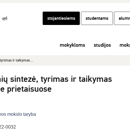
stojantiesiems
studentams
alumn
mokykloms
studijos
moks
tyrimas ir taikymas...
ų sintezė, tyrimas ir taikymas
e prietaisuose
22-0032