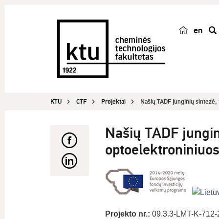
en
p
a
i
e
š
KTU
CTF
Projektai
Našių TADF junginių sintezė, 
k
a
Našių TADF jungini
optoelektroniniuos
Projekto nr.:
09.3.3-LMT-K-712-