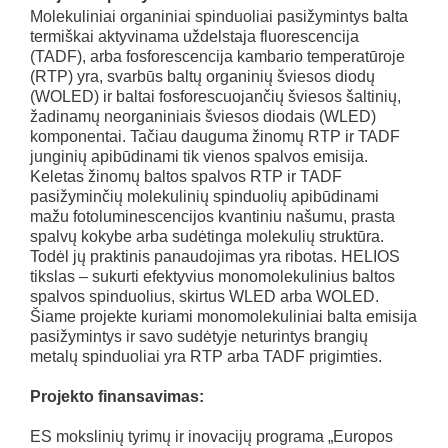
Molekuliniai organiniai spinduoliai pasižymintys balta
termiškai aktyvinama uždelstaja fluorescencija
(TADF), arba fosforescencija kambario temperatūroje
(RTP) yra, svarbūs baltų organinių šviesos diodų
(WOLED) ir baltai fosforescuojančių šviesos šaltinių,
žadinamų neorganiniais šviesos diodais (WLED)
komponentai. Tačiau dauguma žinomų RTP ir TADF
junginių apibūdinami tik vienos spalvos emisija.
Keletas žinomų baltos spalvos RTP ir TADF
pasižyminčių molekulinių spinduolių apibūdinami
mažu fotoluminescencijos kvantiniu našumu, prasta
spalvų kokybe arba sudėtinga molekulių struktūra.
Todėl jų praktinis panaudojimas yra ribotas. HELIOS
tikslas – sukurti efektyvius monomolekulinius baltos
spalvos spinduolius, skirtus WLED arba WOLED.
Šiame projekte kuriami monomolekuliniai balta emisija
pasižymintys ir savo sudėtyje neturintys brangių
metalų spinduoliai yra RTP arba TADF prigimties.
Projekto finansavimas:
ES mokslinių tyrimų ir inovacijų programa „Europos