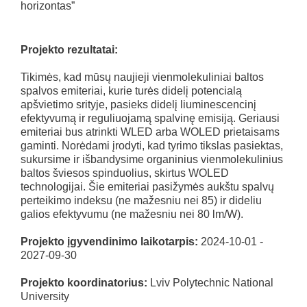
horizontas”
Projekto rezultatai:
Tikimės, kad mūsų naujieji vienmolekuliniai baltos
spalvos emiteriai, kurie turės didelį potencialą
apšvietimo srityje, pasieks didelį liuminescencinį
efektyvumą ir reguliuojamą spalvinę emisiją. Geriausi
emiteriai bus atrinkti WLED arba WOLED prietaisams
gaminti. Norėdami įrodyti, kad tyrimo tikslas pasiektas,
sukursime ir išbandysime organinius vienmolekulinius
baltos šviesos spinduolius, skirtus WOLED
technologijai. Šie emiteriai pasižymės aukštu spalvų
perteikimo indeksu (ne mažesniu nei 85) ir dideliu
galios efektyvumu (ne mažesniu nei 80 lm/W).
Projekto įgyvendinimo laikotarpis:
2024-10-01 -
2027-09-30
Projekto koordinatorius:
Lviv Polytechnic National
University