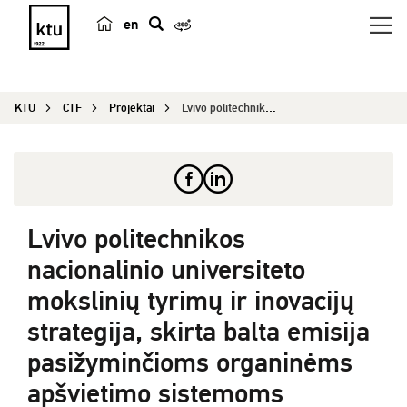
en
p
a
i
KTU
CTF
Projektai
Lvivo politechnikos nacionalinio universiteto mo...
e
š
k
a
Lvivo politechnikos
nacionalinio universiteto
mokslinių tyrimų ir inovacijų
strategija, skirta balta emisija
pasižyminčioms organinėms
apšvietimo sistemoms