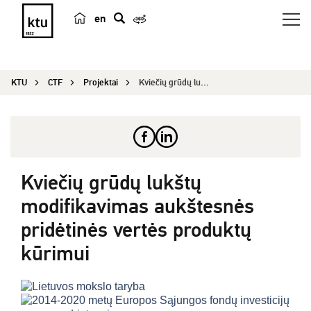
en
p
a
i
KTU
CTF
Projektai
Kviečių grūdų lukštų modifikavimas aukštesnės pr...
e
š
k
a
Kviečių grūdų lukštų
modifikavimas aukštesnės
pridėtinės vertės produktų
kūrimui