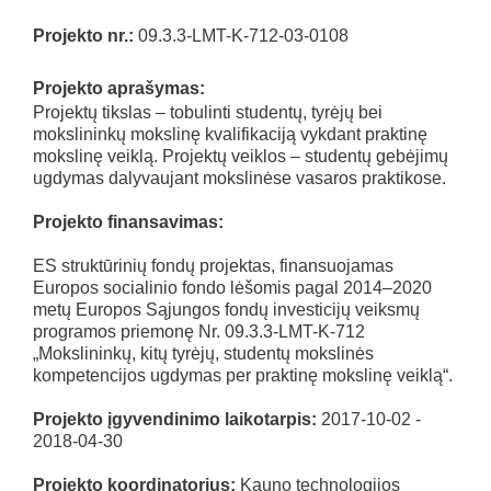
Projekto nr.:
09.3.3-LMT-K-712-03-0108
Projekto aprašymas:
Projektų tikslas – tobulinti studentų, tyrėjų bei
mokslininkų mokslinę kvalifikaciją vykdant praktinę
mokslinę veiklą. Projektų veiklos – studentų gebėjimų
ugdymas dalyvaujant mokslinėse vasaros praktikose.
Projekto finansavimas:
ES struktūrinių fondų projektas, finansuojamas
Europos socialinio fondo lėšomis pagal 2014–2020
metų Europos Sąjungos fondų investicijų veiksmų
programos priemonę Nr. 09.3.3-LMT-K-712
„Mokslininkų, kitų tyrėjų, studentų mokslinės
kompetencijos ugdymas per praktinę mokslinę veiklą“.
Projekto įgyvendinimo laikotarpis:
2017-10-02 -
2018-04-30
Projekto koordinatorius:
Kauno technologijos