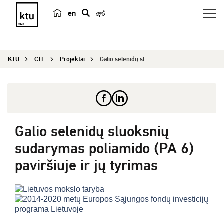
en
p
a
i
KTU
CTF
Projektai
Galio selenidų sluoksnių sudarymas poliamido (PA...
e
š
k
a
Galio selenidų sluoksnių
sudarymas poliamido (PA 6)
paviršiuje ir jų tyrimas