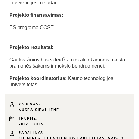
intervencijos metodai.
Projekto finansavimas:
ES programa COST
Projekto rezultatai:
Gautos žinios bus skleidžiamos atitinkamoms maisto
pramonės šakoms ir mokslo bendruomenei.
Projekto koordinatorius:
Kauno technologijos
universitetas
VADOVAS:
AUŠRA ŠIPAILIENĖ
TRUKMĖ:
2012 - 2016
PADALINYS:
CHEMINĖS TECHNOLOGIJOS FAKULTETAS, MAISTO