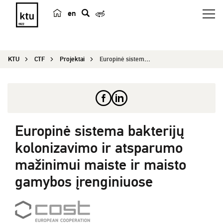
en
p
a
i
KTU
CTF
Projektai
Europinė sistema bakterijų kolonizavimo ir atspa...
e
š
k
a
Europinė sistema bakterijų
kolonizavimo ir atsparumo
mažinimui maiste ir maisto
gamybos įrenginiuose