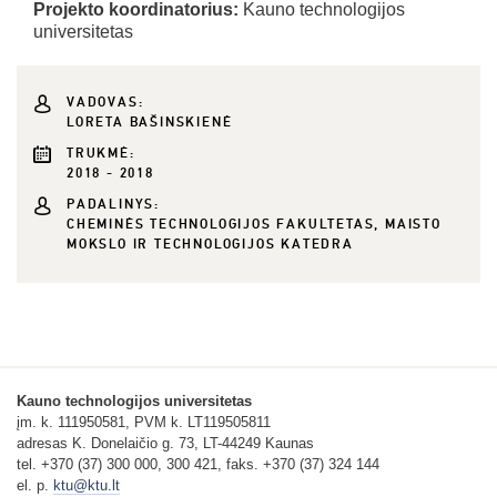
Projekto koordinatorius:
Kauno technologijos
universitetas
VADOVAS:
LORETA BAŠINSKIENĖ
TRUKMĖ:
2018 - 2018
PADALINYS:
CHEMINĖS TECHNOLOGIJOS FAKULTETAS, MAISTO
MOKSLO IR TECHNOLOGIJOS KATEDRA
Kauno technologijos universitetas
įm. k. 111950581, PVM k. LT119505811
adresas K. Donelaičio g. 73, LT-44249 Kaunas
tel. +370 (37) 300 000, 300 421, faks. +370 (37) 324 144
el. p.
ktu@ktu.lt