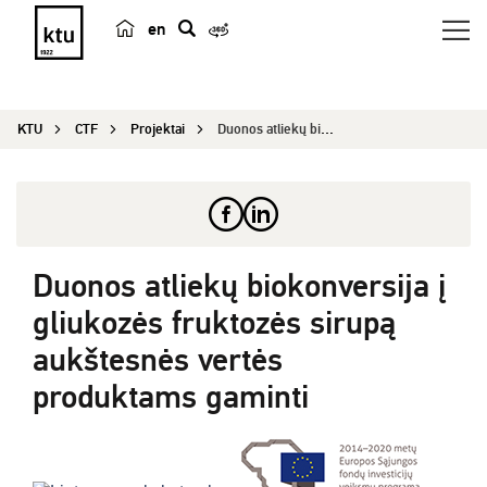
en
p
a
i
KTU
CTF
Projektai
Duonos atliekų biokonversija į gliukozės fruktoz...
e
š
k
a
Duonos atliekų biokonversija į
gliukozės fruktozės sirupą
aukštesnės vertės
produktams gaminti