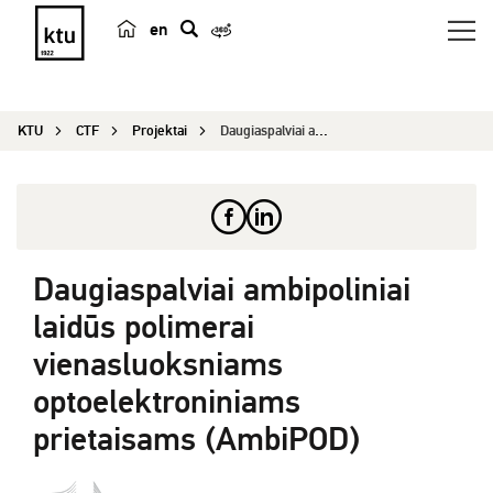
en
p
a
i
KTU
CTF
Projektai
Daugiaspalviai ambipoliniai laidūs polimerai vie...
e
š
k
a
Daugiaspalviai ambipoliniai
laidūs polimerai
vienasluoksniams
optoelektroniniams
prietaisams (AmbiPOD)