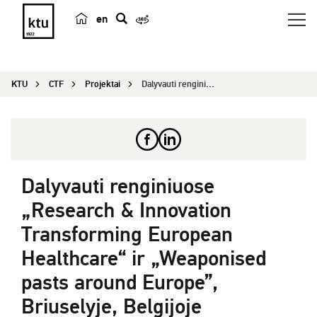
en
p
a
i
KTU
CTF
Projektai
Dalyvauti renginiuose „Research & Innovation...
e
š
k
a
Dalyvauti renginiuose
„Research & Innovation
Transforming European
Healthcare“ ir „Weaponised
pasts around Europe”,
Briuselyje, Belgijoje