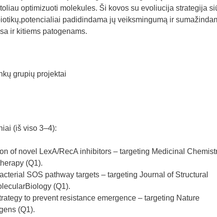
oliau optimizuoti molekules. Ši kovos su evoliucija strategija si
ibiotikų,potencialiai padidindama jų veiksmingumą ir sumažinda
sa ir kitiems patogenams.
nkų grupių projektai
ai (iš viso 3–4):
ion of novel LexA/RecA inhibitors – targeting Medicinal Chemistr
herapy (Q1).
bacterial SOS pathway targets – targeting Journal of Structural
olecularBiology (Q1).
rategy to prevent resistance emergence – targeting Nature
ens (Q1).