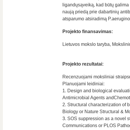
ligandųsąveiką, kad būtų galima t
naują priedą prie dabartinių ant
atsparumo atsiradimą P.aerugino
Projekto finansavimas:
Lietuvos mokslo taryba, Mokslini
Projekto rezultatai:
Recenzuojami moksliniai straipsni
Planuojami leidiniai:
1. Design and biological evaluat
Antimicrobial Agents andChemot
2. Structural characterization of 
Biology or Nature Structural & M
3. SOS suppression as a novel st
Communications or PLOS Pathog