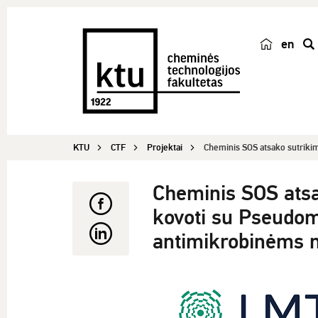
en
p
a
i
e
š
KTU
CTF
Projektai
Cheminis SOS atsako sutrikima
k
a
Cheminis SOS atsak
kovoti su Pseudo
antimikrobinėms 