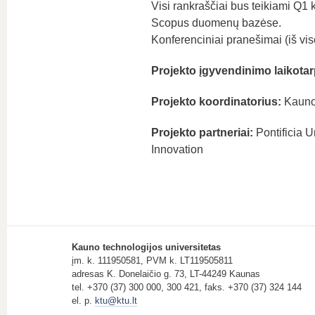
Visi rankraščiai bus teikiami Q1
Scopus duomenų bazėse.
Konferenciniai pranešimai (iš vis
Projekto įgyvendinimo laikotar
Projekto koordinatorius:
Kauno 
Projekto partneriai:
Pontificia U
Innovation
Kauno technologijos universitetas
įm. k. 111950581, PVM k. LT119505811
adresas K. Donelaičio g. 73, LT-44249 Kaunas
tel. +370 (37) 300 000, 300 421, faks. +370 (37) 324 144
el. p.
ktu@ktu.lt