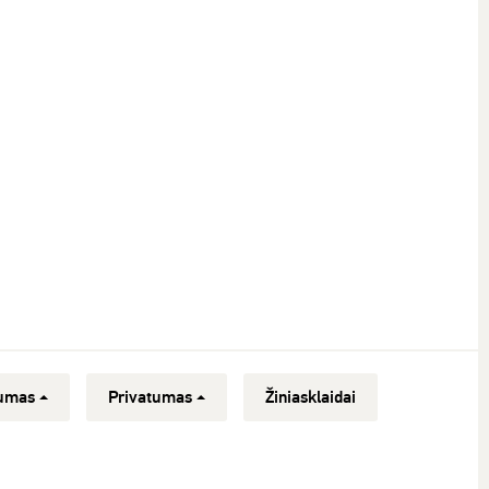
umas
Privatumas
Žiniasklaidai