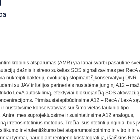
timikrobinis atsparumas (AMR) yra labai svarbi pasaulinė sve
utacijų dažnis ir streso sukeltas SOS signalizavimas per RecA 
ma nukreipti bakterijų evoliuciją slopinant šįkonservatyvų DNR
ami su JAV ir Italijos partneriais nustatėme junginį A12 – maž
trikdo LexA autoskilimą, efektyviai blokuojančią SOS aktyvaciją
centracijoms. Pirmiausiaiapibūdinsime A12 – RecA / LexA są
ir nustatysime konservatyvias surišimo vietas laukinio tipo
 Antra, mes suprojektuosime ir susintetinsime A12 analogus,
 irretrosintetinius metodus. Trečia, susintetinti junginiai bus įve
iškumo ir virulentiškumo bei atsparumoslopinimo in vitro ir in v
riniai tyrimai, naudojant rentgeno kristalografi ją, išaiškins RecA 