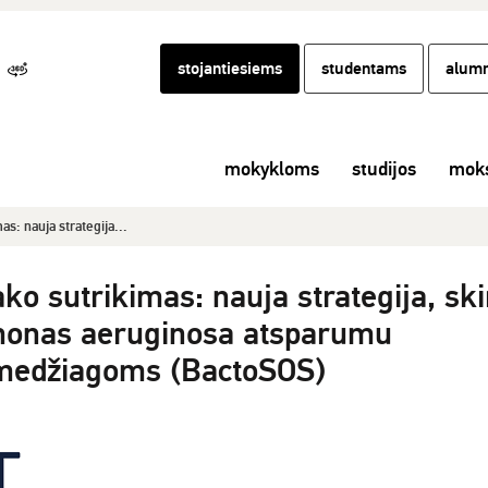
stojantiesiems
studentams
alumn
mokykloms
studijos
moks
s: nauja strategija...
o sutrikimas: nauja strategija, ski
monas aeruginosa atsparumu
medžiagoms (BactoSOS)