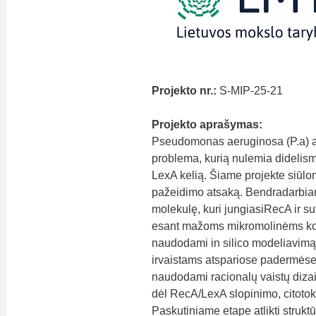
Projekto nr.:
S-MIP-25-21
Projekto aprašymas:
Pseudomonas aeruginosa (P.a) an
problema, kurią nulemia didelism
LexA kelią. Šiame projekte siūlo
pažeidimo atsaką. Bendradarbiaud
molekulę, kuri jungiasiRecA ir su
esant mažoms mikromolinėms kon
naudodami in silico modeliavimą 
irvaistams atspariose padermėse.
naudodami racionalų vaistų dizainą
dėl RecA/LexA slopinimo, citotoks
Paskutiniame etape atlikti struktū