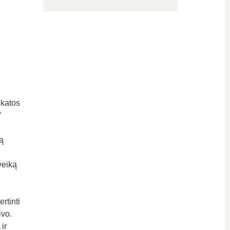
ikatos
/
ą
veiką
rtinti
ivo.
ir