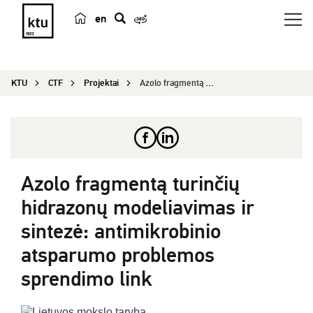
en
p
a
i
KTU
CTF
Projektai
Azolo fragmentą turinčių hidrazonų modeliavimas ...
e
š
k
a
Azolo fragmentą turinčių
hidrazonų modeliavimas ir
sintezė: antimikrobinio
atsparumo problemos
sprendimo link