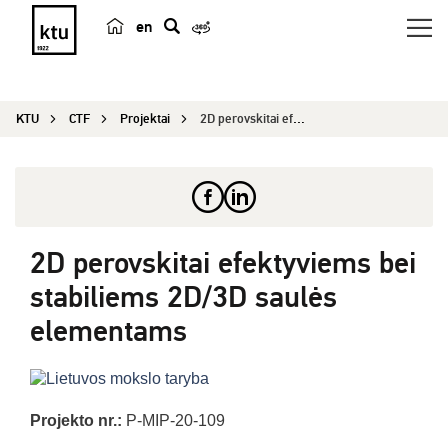
en
p
a
i
KTU
CTF
Projektai
2D perovskitai efektyviems bei stabiliems 2D/3D ...
e
š
k
a
2D perovskitai efektyviems bei
stabiliems 2D/3D saulės
elementams
Projekto nr.:
P-MIP-20-109