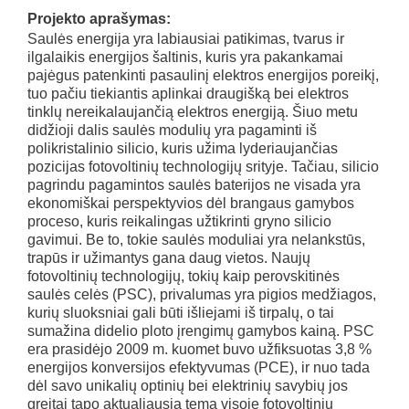
Projekto aprašymas:
Saulės energija yra labiausiai patikimas, tvarus ir
ilgalaikis energijos šaltinis, kuris yra pakankamai
pajėgus patenkinti pasaulinį elektros energijos poreikį,
tuo pačiu tiekiantis aplinkai draugišką bei elektros
tinklų nereikalaujančią elektros energiją. Šiuo metu
didžioji dalis saulės modulių yra pagaminti iš
polikristalinio silicio, kuris užima lyderiaujančias
pozicijas fotovoltinių technologijų srityje. Tačiau, silicio
pagrindu pagamintos saulės baterijos ne visada yra
ekonomiškai perspektyvios dėl brangaus gamybos
proceso, kuris reikalingas užtikrinti gryno silicio
gavimui. Be to, tokie saulės moduliai yra nelankstūs,
trapūs ir užimantys gana daug vietos. Naujų
fotovoltinių technologijų, tokių kaip perovskitinės
saulės celės (PSC), privalumas yra pigios medžiagos,
kurių sluoksniai gali būti išliejami iš tirpalų, o tai
sumažina didelio ploto įrengimų gamybos kainą. PSC
era prasidėjo 2009 m. kuomet buvo užfiksuotas 3,8 %
energijos konversijos efektyvumas (PCE), ir nuo tada
dėl savo unikalių optinių bei elektrinių savybių jos
greitai tapo aktualiausia tema visoje fotovoltinių