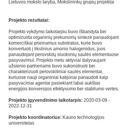
Lietuvos mokslo taryba, Mokslininkų grupių projektai
Projekto rezultatai:
Projekto vykdymo laikotarpiu buvo išbandyta bei
optimizuota organinių prekursorių sintezė panaudojant
komerciškai prieinamus substratus, kurie buvo
konvertuoti į tikslinius amonio halogenidus, juos
panaudojant perovskitų sluoksnių saulės elementuose
pasyvavimui. Projekto metu aktyviai dalyvaujant
užsienio partneriams buvo sukonstruoti bei
charakterizuoti perovskitiniai saulės elementai,
kuriuose nauji organiniai katijonai panaudoti kaip
pasyvaciniai agentai pasiekiant labai aukštas
energijos konversijos efektyvumo bei stabilumo vertes.
Projekto įgyvendinimo laikotarpis:
2020-03-09 -
2022-12-31
Projekto koordinatorius:
Kauno technologijos
universitetas