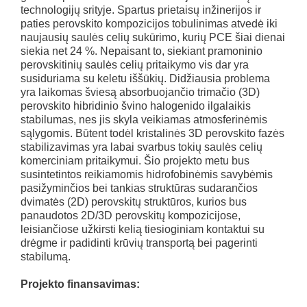
technologijų srityje. Spartus prietaisų inžinerijos ir
paties perovskito kompozicijos tobulinimas atvedė iki
naujausių saulės celių sukūrimo, kurių PCE šiai dienai
siekia net 24 %. Nepaisant to, siekiant pramoninio
perovskitinių saulės celių pritaikymo vis dar yra
susiduriama su keletu iššūkių. Didžiausia problema
yra laikomas šviesą absorbuojančio trimačio (3D)
perovskito hibridinio švino halogenido ilgalaikis
stabilumas, nes jis skyla veikiamas atmosferinėmis
sąlygomis. Būtent todėl kristalinės 3D perovskito fazės
stabilizavimas yra labai svarbus tokių saulės celių
komerciniam pritaikymui. Šio projekto metu bus
susintetintos reikiamomis hidrofobinėmis savybėmis
pasižyminčios bei tankias struktūras sudarančios
dvimatės (2D) perovskitų struktūros, kurios bus
panaudotos 2D/3D perovskitų kompozicijose,
leisiančiose užkirsti kelią tiesioginiam kontaktui su
drėgme ir padidinti krūvių transportą bei pagerinti
stabilumą.
Projekto finansavimas: