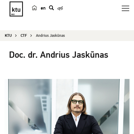
en
p
a
i
KTU
CTF
Andrius Jaskūnas
e
š
Doc. dr. Andrius Jaskūnas
k
a
Studijų krypčių programos vadovas