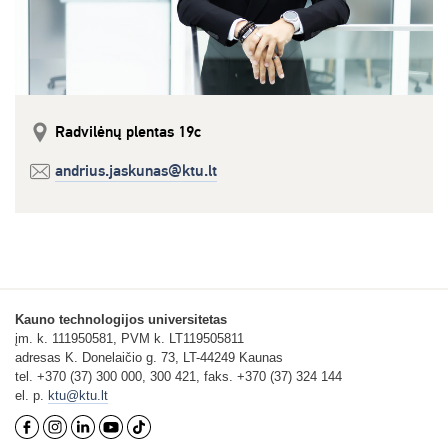
Radvilėnų plentas 19c
andrius.jaskunas@ktu.lt
Kauno technologijos universitetas
įm. k. 111950581, PVM k. LT119505811
adresas K. Donelaičio g. 73, LT-44249 Kaunas
tel. +370 (37) 300 000, 300 421, faks. +370 (37) 324 144
el. p.
ktu@ktu.lt