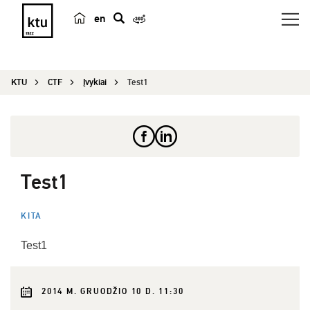
en
p
a
i
KTU
CTF
Įvykiai
Test1
e
š
k
a
Test1
KITA
Test1
2014 M. GRUODŽIO 10 D. 11:30