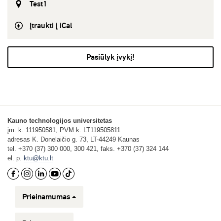
Test1
Įtraukti į iCal
Pasiūlyk įvykį!
Kauno technologijos universitetas
įm. k. 111950581, PVM k. LT119505811
adresas K. Donelaičio g. 73, LT-44249 Kaunas
tel. +370 (37) 300 000, 300 421, faks. +370 (37) 324 144
el. p.
ktu@ktu.lt
Prieinamumas