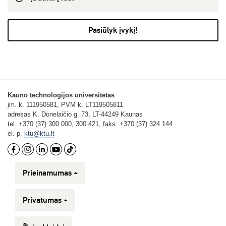
Pasiūlyk įvykį!
Kauno technologijos universitetas
įm. k. 111950581, PVM k. LT119505811
adresas K. Donelaičio g. 73, LT-44249 Kaunas
tel. +370 (37) 300 000, 300 421, faks. +370 (37) 324 144
el. p.
ktu@ktu.lt
Prieinamumas
Privatumas