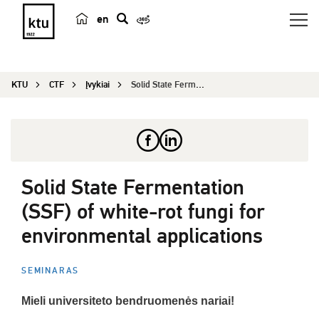
en
p
a
i
KTU
CTF
Įvykiai
Solid State Fermentation (SSF) of white-rot fung...
e
š
k
a
Solid State Fermentation
(SSF) of white-rot fungi for
environmental applications
SEMINARAS
Mieli universiteto bendruomenės nariai!