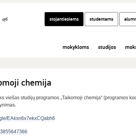
stojantiesiems
studentams
alumn
mokykloms
studijos
moks
moji chemija
vyks viešas studijų programos „Taikomoji chemija“ (programos ko
ynimas.
ms.gle/EAksn6x7ekxCQabh6
j/93855647366