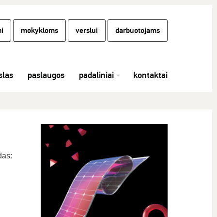
i
mokykloms
verslui
darbuotojams
las
paslaugos
padaliniai
kontaktai
das: