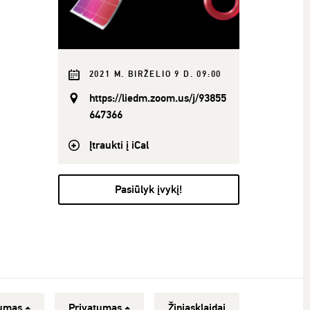
2021 M. BIRŽELIO 9 D. 09:00
https://liedm.zoom.us/j/93855
647366
Įtraukti į iCal
Pasiūlyk įvykį!
umas
Privatumas
Žiniasklaidai