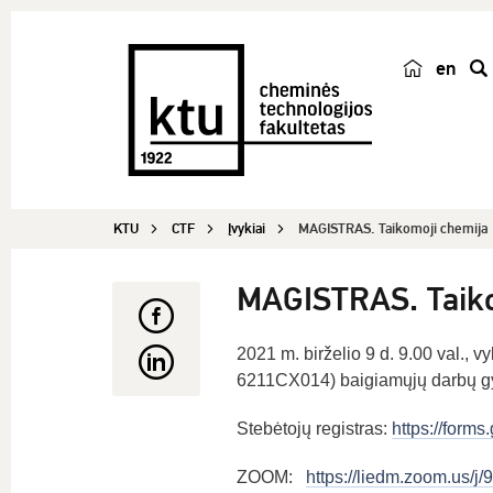
en
p
a
i
e
š
KTU
CTF
Įvykiai
MAGISTRAS. Taikomoji chemija
k
a
MAGISTRAS. Taiko
2021 m. birželio 9 d. 9.00 val., 
6211CX014) baigiamųjų darbų g
Stebėtojų registras:
https://for
ZOOM:
https://liedm.zoom.us/