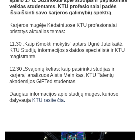
spalio 17 d. Sužinokite apie studijas ir papildomas
veiklas studentams. KTU profesionalai padės
išsiaiškinti savo karjeros galimybių spektrą.
Karjeros mugėje Kėdainiuose KTU profesionalai
pristatys aktualias temas:
11.30 „Kaip išmokti mokytis“ aptars Ugnė Juteikaitė,
KTU Studijų informacijos sklaidos specialistė ir KTU
magistrantė.
12.30 „Svajonių kelias: kaip pasirinkti studijas ir
karjerą“ analizuos Aistis Melnikas, KTU Talentų
akademijos GIFTed studentas.
Daugiau informacijos apie studijų muges, kuriose
dalyvauja
KTU rasite čia.