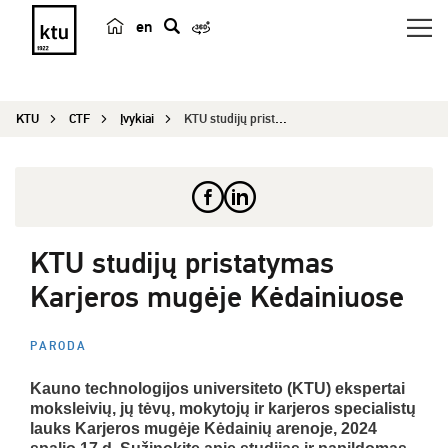
en
p
a
i
KTU
CTF
Įvykiai
KTU studijų pristatymas Karjeros mugėje Kėdainiu...
e
š
k
a
KTU studijų pristatymas
Karjeros mugėje Kėdainiuose
PARODA
Kauno technologijos universiteto (KTU) ekspertai
moksleivių, jų tėvų, mokytojų ir karjeros specialistų
lauks Karjeros mugėje Kėdainių arenoje, 2024