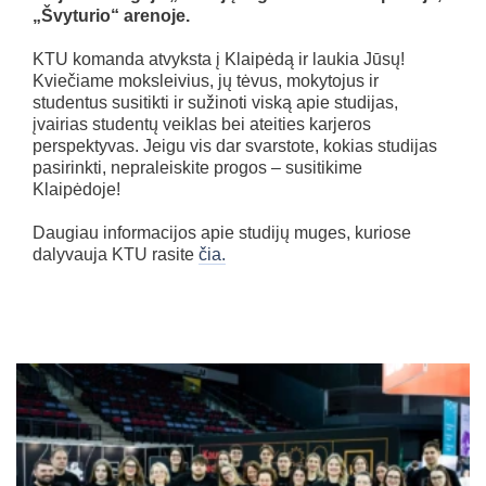
„Švyturio“ arenoje.
KTU komanda atvyksta į Klaipėdą ir laukia Jūsų!
Kviečiame moksleivius, jų tėvus, mokytojus ir
studentus susitikti ir sužinoti viską apie studijas,
įvairias studentų veiklas bei ateities karjeros
perspektyvas. Jeigu vis dar svarstote, kokias studijas
pasirinkti, nepraleiskite progos – susitikime
Klaipėdoje!
Daugiau informacijos apie studijų muges, kuriose
dalyvauja KTU rasite
čia.