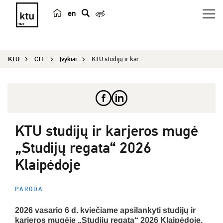
en
p
a
i
KTU
CTF
Įvykiai
KTU studijų ir karjeros mugė „Studijų regata“ 20...
e
š
k
a
KTU studijų ir karjeros mugė
„Studijų regata“ 2026
Klaipėdoje
PARODA
2026 vasario 6 d. kviečiame apsilankyti studijų ir
karjeros mugėje „Studijų regata“ 2026 Klaipėdoje,