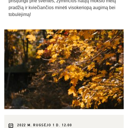
prisijungti prie šventės, žyminčios naujų mokslo metų
pradžią ir kviečiančios minėti visokeriopą augimą bei
tobulėjimą!
2022 M. RUGSĖJO 1 D. 12:00