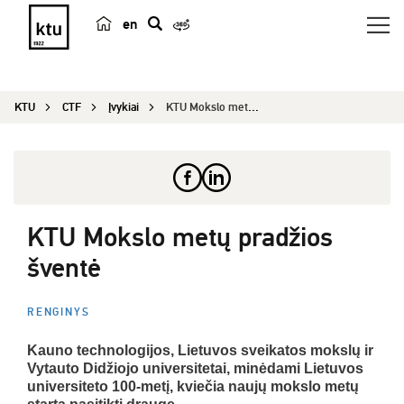
en
p
a
i
KTU
CTF
Įvykiai
KTU Mokslo metų pradžios šventė
e
š
k
a
KTU Mokslo metų pradžios
šventė
RENGINYS
Kauno technologijos, Lietuvos sveikatos mokslų ir
Vytauto Didžiojo universitetai, minėdami Lietuvos
universiteto 100-metį, kviečia naujų mokslo metų