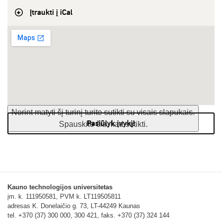
Įtraukti į iCal
Norint matyti šį turinį turite sutikti su visais slapukais.
Pasiūlyk įvykį!
Spauskite čia, kad sutikti.
Kauno technologijos universitetas
įm. k. 111950581, PVM k. LT119505811
adresas K. Donelaičio g. 73, LT-44249 Kaunas
tel. +370 (37) 300 000, 300 421, faks. +370 (37) 324 144