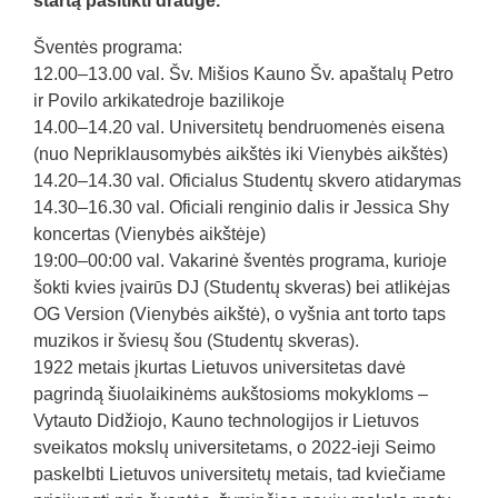
startą pasitikti drauge.
Šventės programa:
12.00–13.00 val. Šv. Mišios Kauno Šv. apaštalų Petro
ir Povilo arkikatedroje bazilikoje
14.00–14.20 val. Universitetų bendruomenės eisena
(nuo Nepriklausomybės aikštės iki Vienybės aikštės)
14.20–14.30 val. Oficialus Studentų skvero atidarymas
14.30–16.30 val. Oficiali renginio dalis ir Jessica Shy
koncertas (Vienybės aikštėje)
19:00–00:00 val. Vakarinė šventės programa, kurioje
šokti kvies įvairūs DJ (Studentų skveras) bei atlikėjas
OG Version (Vienybės aikštė), o vyšnia ant torto taps
muzikos ir šviesų šou (Studentų skveras).
1922 metais įkurtas Lietuvos universitetas davė
pagrindą šiuolaikinėms aukštosioms mokykloms –
Vytauto Didžiojo, Kauno technologijos ir Lietuvos
sveikatos mokslų universitetams, o 2022-ieji Seimo
paskelbti Lietuvos universitetų metais, tad kviečiame