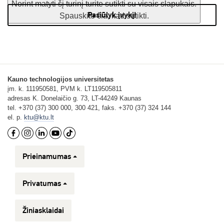
Norint matyti šį turinį turite sutikti su visais slapukais.
Pasiūlyk įvykį!
Spauskite čia, kad sutikti.
Kauno technologijos universitetas
įm. k. 111950581, PVM k. LT119505811
adresas K. Donelaičio g. 73, LT-44249 Kaunas
tel. +370 (37) 300 000, 300 421, faks. +370 (37) 324 144
el. p.
ktu@ktu.lt
Prieinamumas
Privatumas
Žiniasklaidai