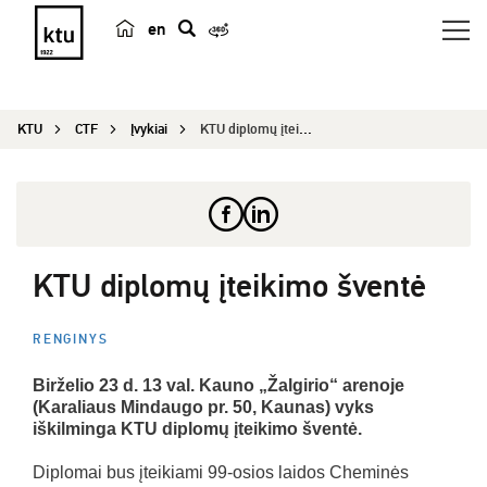
en
p
a
i
KTU
CTF
Įvykiai
KTU diplomų įteikimo šventė
e
š
k
a
KTU diplomų įteikimo šventė
RENGINYS
Birželio 23 d. 13 val. Kauno „Žalgirio“ arenoje
(Karaliaus Mindaugo pr. 50, Kaunas) vyks
iškilminga KTU diplomų įteikimo šventė.
Diplomai bus įteikiami 99-osios laidos Cheminės