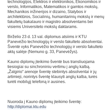
technologijos, Elektros ir elektronikos, Ekonomikos ir
verslo, Informatikos, Matematikos ir gamtos mokslų,
Mechanikos inžinerijos ir dizaino, Statybos ir
architektūros, Socialinių, humanitarinių mokslų ir menų
fakultetų bakalauro ir magistro absolventams bei
visiems Universiteto mokslų daktarams.
Birželio 23 d. 13 val. diplomus atsiims ir KTU
Panevėžio technologijų ir verslo fakulteto absolventai.
Šventė vyks Panevėžio technologijų ir verslo fakulteto
aktų salėje (Nemuno g. 33, Panevėžys).
Kauno diplomų įteikimo šventė bus transliuojama
tiesiogiai su sinchroniniu vertimu į anglų kalbą.
„Žalgirio“ arenoje šventę stebintys absolventai ir jų
artimieji, norintys šventę klausyti anglų kalba, turės
turėti mobilųjį telefoną ir ausines.
Nuoroda į Kauno diplomų įteikimo šventę:
http://diplomai.ktu.edu