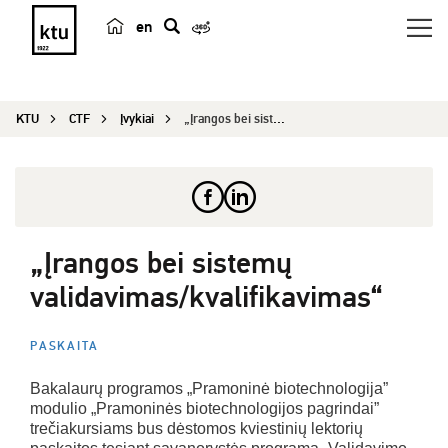
en
p
a
i
KTU
CTF
Įvykiai
„Įrangos bei sistemų validavimas/kvalifikavimas“...
e
š
k
a
„Įrangos bei sistemų
validavimas/kvalifikavimas“
PASKAITA
Bakalaurų programos „Pramoninė biotechnologija”
modulio „Pramoninės biotechnologijos pagrindai”
trečiakursiams bus dėstomos kviestinių lektorių