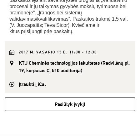
paskaitos tęsiant savanorystės programą „Validavimo
procesai ir jų taikymas gyvybės mokslų tyrimuose bei
pramonėje”. „Įrangos bei sistemų
validavimas/kvalifikavimas“. Paskaitos trukmė 1.5 val.
(V. Juozapaitis; Teva Sicor). Kviečiame ir
kitus prisijungti prie paskaitų.
2017 M. VASARIO 15 D. 11:00 - 12:30
KTU Cheminės technologijos fakultetas (Radvilėnų pl.
19, korpusas C, 510 auditorija)
Įtraukti į iCal
Pasiūlyk įvykį!