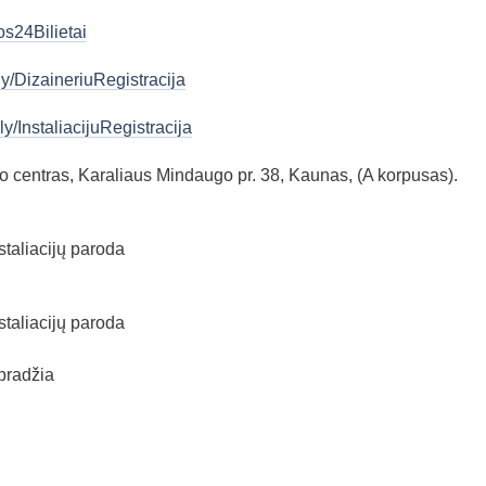
os24Bilietai
t.ly/DizaineriuRegistracija
t.ly/InstaliacijuRegistracija
 centras, Karaliaus Mindaugo pr. 38, Kaunas, (A korpusas).
taliacijų paroda
taliacijų paroda
 pradžia