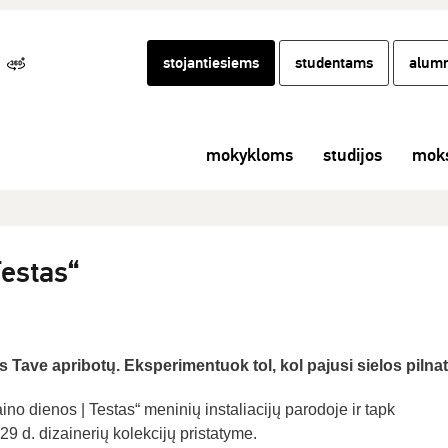
stojantiesiems
studentams
alumn
mokykloms
studijos
moks
Testas“
 Tave apribotų. Eksperimentuok tol, kol pajusi sielos pilnat
ino dienos | Testas“ meninių instaliacijų parodoje ir tapk
29 d. dizainerių kolekcijų pristatyme.