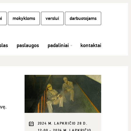
i
mokykloms
verslui
darbuotojams
las
paslaugos
padaliniai
kontaktai
vę.
2024 M. LAPKRIČIO 28 D.
12:00 - 2024 M. LAPKRIČIO