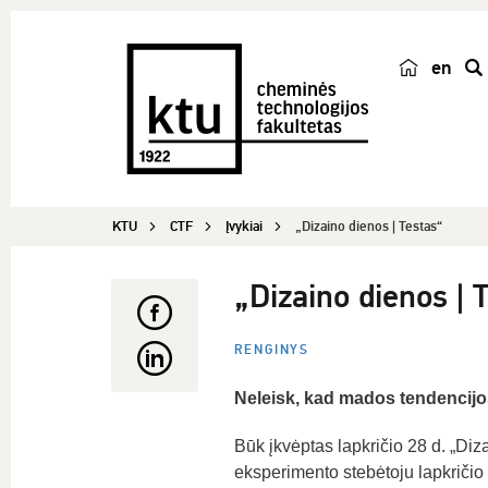
en
p
a
i
e
š
KTU
CTF
Įvykiai
„Dizaino dienos | Testas“
k
a
„Dizaino dienos | 
RENGINYS
Neleisk, kad mados tendencijos
Būk įkvėptas lapkričio 28 d. „Diza
eksperimento stebėtoju lapkričio 