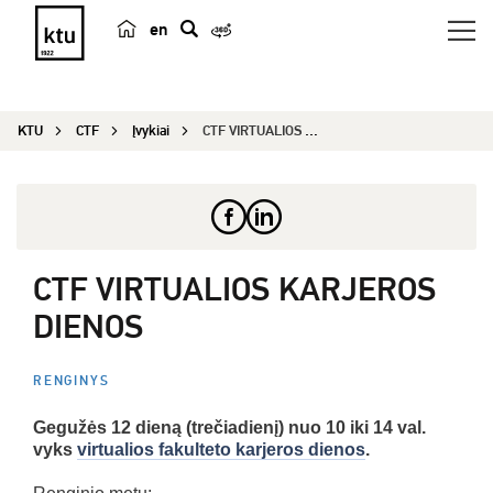
en
p
a
i
KTU
CTF
Įvykiai
CTF VIRTUALIOS KARJEROS DIENOS
e
š
k
a
CTF VIRTUALIOS KARJEROS
DIENOS
RENGINYS
Gegužės 12 dieną (trečiadienį) nuo 10 iki 14 val.
vyks
virtualios fakulteto karjeros dienos
.