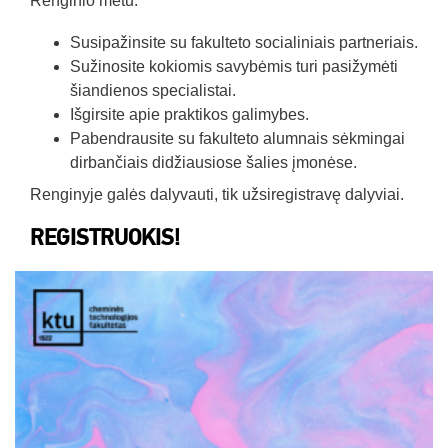
Renginio metu:
Susipažinsite su fakulteto socialiniais partneriais.
Sužinosite kokiomis savybėmis turi pasižymėti
šiandienos specialistai.
Išgirsite apie praktikos galimybes.
Pabendrausite su fakulteto alumnais sėkmingai
dirbančiais didžiausiose šalies įmonėse.
Renginyje galės dalyvauti, tik užsiregistravę dalyviai.
REGISTRUOKIS!